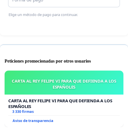
en situaciones de custodia compartida, donde
Elige un método de pago para continuar.
constará la firma de las dos partes.
Peticiones promocionadas por otros usuarios
CARTA AL REY FELIPE VI PARA QUE DEFIENDA A LOS
ESPAÑOLES
CARTA AL REY FELIPE VI PARA QUE DEFIENDA A LOS
ESPAÑOLES
3 330 firmas
Aviso de transparencia