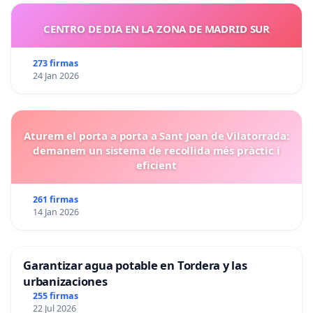
CENTRO DE DIA EN LA ZONA DE MADRID SUR
273 firmas
24 Jan 2026
Aturem el porta a porta a Sant Joan de Vilatorrada:
demanem un sistema de recollida més pràctic i
eficient
261 firmas
14 Jan 2026
Garantizar agua potable en Tordera y las
urbanizaciones
255 firmas
22 Jul 2026