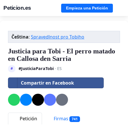
Peticion.es
Empieza una Petición
Čeština
:
Spravedlnost pro Tobiho
Justicia para Tobi - El perro matado
en Callosa den Sarria
#JusticiaParaTobi
· ES
#
Compartir en Facebook
Petición
Firmas
741