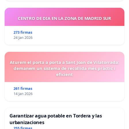
CENTRO DE DIA EN LA ZONA DE MADRID SUR
273 firmas
24 Jan 2026
Aturem el porta a porta a Sant Joan de Vilatorrada:
demanem un sistema de recollida més pràctic i
eficient
261 firmas
14 Jan 2026
Garantizar agua potable en Tordera y las
urbanizaciones
255 firmas