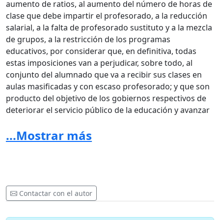
aumento de ratios, al aumento del número de horas de
clase que debe impartir el profesorado, a la reducción
salarial, a la falta de profesorado sustituto y a la mezcla
de grupos, a la restricción de los programas
educativos, por considerar que, en definitiva, todas
estas imposiciones van a perjudicar, sobre todo, al
conjunto del alumnado que va a recibir sus clases en
aulas masificadas y con escaso profesorado; y que son
producto del objetivo de los gobiernos respectivos de
deteriorar el servicio público de la educación y avanzar
hacia su privatización.
...Mostrar más
5. Que continúo defendiendo una enseñanza pública,
gratuita y de calidad para el conjunto de la sociedad,
me opongo a que el dinero público que pagamos los
contribuyentes vía impuestos se use para favorecer los
intereses particulares y privados antes que los del
Contactar con el autor
conjunto de la población e insto a que se mantengan
las inversiones en educación, preservando el derecho