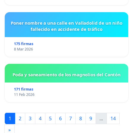
Poner nombre a una calle en Valladolid de un niño
fallecido en accidente de tráfico
175 firmas
8 Mar 2026
Poda y saneamiento de los magnolios del Cantón
171 firmas
11 Feb 2026
1
2
3
4
5
6
7
8
9
...
14
»