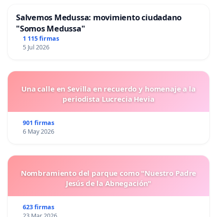
Salvemos Medussa: movimiento ciudadano
"Somos Medussa"
1 115 firmas
5 Jul 2026
Una calle en Sevilla en recuerdo y homenaje a la
periodista Lucrecia Hevia
901 firmas
6 May 2026
Nombramiento del parque como "Nuestro Padre
Jesús de la Abnegación"
623 firmas
23 Mar 2026