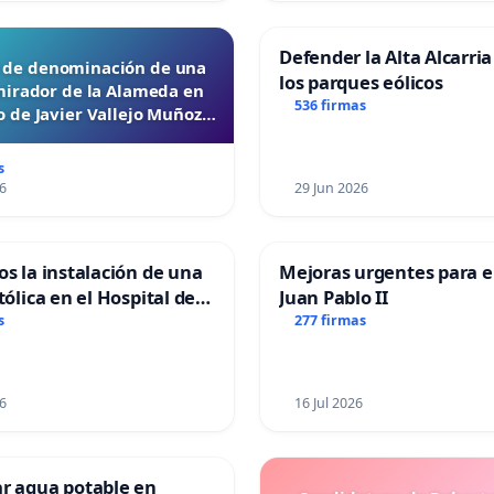
Defender la Alta Alcarria
d de denominación de una
los parques eólicos
mirador de la Alameda en
536 firmas
 de Javier Vallejo Muñoz
“Mazinger”
s
6
29 Jun 2026
os la instalación de una
Mejoras urgentes para el
tólica en el Hospital de
Juan Pablo II
s
277 firmas
6
16 Jul 2026
ar agua potable en