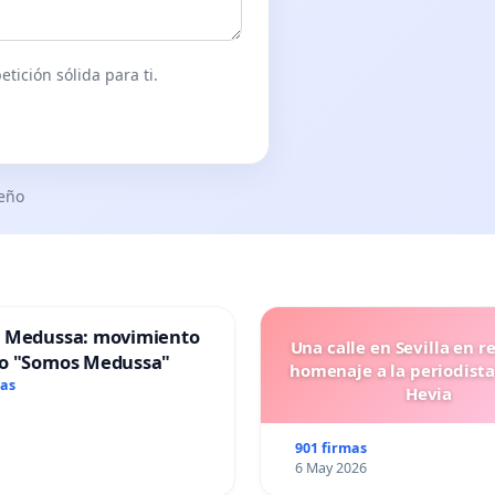
tición sólida para ti.
seño
 Medussa: movimiento
Una calle en Sevilla en r
o "Somos Medussa"
homenaje a la periodista
mas
Hevia
901 firmas
6 May 2026