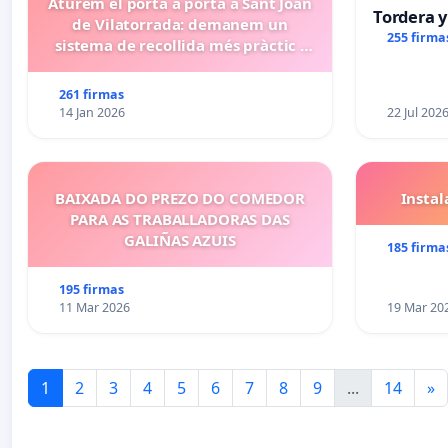
Aturem el porta a porta a Sant Joan
Tordera y
de Vilatorrada: demanem un
255 firma
sistema de recollida més pràctic i
eficient
261 firmas
14 Jan 2026
22 Jul 202
BAIXADA DO PREZO DO COMEDOR
Insta
PARA AS TRABALLADORAS DAS
GALIÑAS AZUIS
185 firma
195 firmas
11 Mar 2026
19 Mar 20
1
2
3
4
5
6
7
8
9
...
14
»