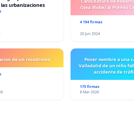
Candidatura de Roberto
 las urbanizaciones
Ojea (Robe) al Premio C
s
4 194 firmas
6
20 Jun 2024
lacion de un rocodromo
Poner nombre a una ca
Valladolid de un niño fal
accidente de tráfi
s
175 firmas
26
8 Mar 2026