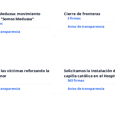
Medussa: movimiento
Cierre de fronteras
 "Somos Medussa"
3 firmas
as
Aviso de transparencia
transparencia
 las víctimas reforzando la
Solicitamos la instalación 
enor
capilla católica en el Hospi
Alcañiz
363 firmas
transparencia
Aviso de transparencia