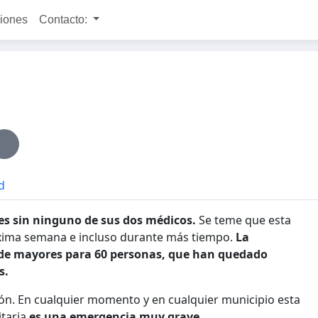
ciones
Contacto:
d
es sin ninguno de sus dos médicos.
Se teme que esta
róxima semana e incluso durante más tiempo.
La
a de mayores para 60 personas, que han quedado
s.
zón. En cualquier momento y en cualquier municipio esta
itaria
es una emergencia muy grave
.