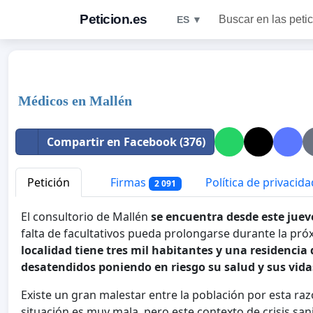
Peticion.es
Buscar en las peti
ES ▼
Médicos en Mallén
Compartir en Facebook (376)
Petición
Firmas
Política de privacida
2 091
El consultorio de Mallén
se encuentra desde este juev
falta de facultativos pueda prolongarse durante la p
localidad tiene tres mil habitantes y una residenci
desatendidos poniendo en riesgo su salud y sus vida
Existe un gran malestar entre la población por esta ra
situación es muy mala, pero este contexto de crisis san