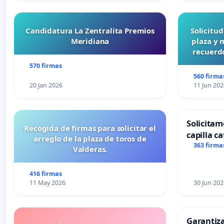
Candidatura La Zentralita Premios
Solicitu
Meridiana
plaza y 
recuerdo
570 firmas
560 firma
20 Jan 2026
11 Jun 202
Solicitam
Recogida de firmas para solicitar el
capilla ca
arreglo de la plaza de toros de
Alcañiz
363 firma
Valderas.
416 firmas
11 May 2026
30 Jun 202
Garantiz