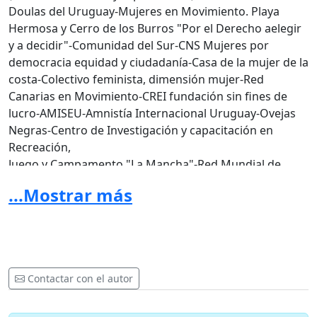
Doulas del Uruguay-Mujeres en Movimiento. Playa
Hermosa y Cerro de los Burros "Por el Derecho aelegir
y a decidir"-Comunidad del Sur-CNS Mujeres por
democracia equidad y ciudadanía-Casa de la mujer de la
costa-Colectivo feminista, dimensión mujer-Red
Canarias en Movimiento-CREI fundación sin fines de
lucro-AMISEU-Amnistía Internacional Uruguay-Ovejas
Negras-Centro de Investigación y capacitación en
Recreación,
Juego y Campamento "La Mancha"-Red Mundial de
Mujeres Por los Derechos Reproductivos-Instituto de
...Mostrar más
Formación Sexológica Integral, SEXUR-
Contactar con el autor