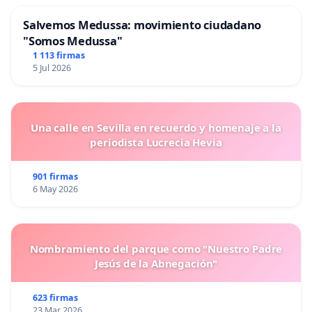
Salvemos Medussa: movimiento ciudadano
"Somos Medussa"
1 113 firmas
5 Jul 2026
Una calle en Sevilla en recuerdo y homenaje a la
periodista Lucrecia Hevia
901 firmas
6 May 2026
Nombramiento del parque como "Nuestro Padre
Jesús de la Abnegación"
623 firmas
23 Mar 2026