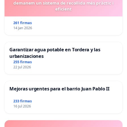
demanem un sistema de recollida més pràctic i
eficient
261 firmas
14 Jan 2026
Link de la fuente original (Hacia un tratado mundial)
https://www.consilium.europa.eu/es/infographics/towa
treaty-on-pandemics/
Garantizar agua potable en Tordera y las
Link de la fuente original (Gobierno de España)
urbanizaciones
https://www.mpr.gob.es/servicios/participacion/audien
255 firmas
seguridad-nacional-informaci-n-p-blica.aspx
22 Jul 2026
No tenemos tiempo ni nada que perder, no temas po
los tienen, ya saben quién eres. Esta puede ser la ú
Mejoras urgentes para el barrio Juan Pablo II
tenemos de hacer presión social. Si llega a las 500 m
oírnos el MISMÍSIMO Congreso de los "mantenidos"
.
233 firmas
16 Jul 2026
IMPORTANTE