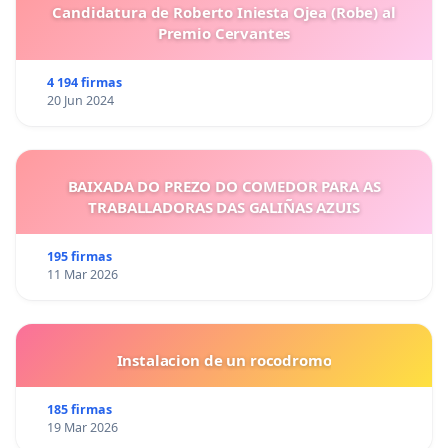
Candidatura de Roberto Iniesta Ojea (Robe) al
Los datos que se obtienen de esta petición se tratan de form
Premio Cervantes
el único objetivo de la causa mencionada anteriormente.
4 194 firmas
Para cualquier duda podéis poneros en contacto con nosotro
20 Jun 2024
ESTÁ EN NUESTRAS MANOS EL PRINCIPIO DEL CAMB
BAIXADA DO PREZO DO COMEDOR PARA AS
TRABALLADORAS DAS GALIÑAS AZUIS
195 firmas
11 Mar 2026
Instalacion de un rocodromo
185 firmas
19 Mar 2026