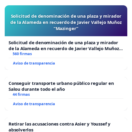
Esto significa que otra vez solo habrá una versión oficia
habrá libertad de expresión ni posibilidad, debate por 
Solicitud de denominación de una plaza y mirador
de la Alameda en recuerdo de Javier Vallejo Muñoz
"Si la masa empezara a reflexionar se daría cuenta de que
“Mazinger”
a los demás y acabaría sublevándose."
Solicitud de denominación de una plaza y mirador
de la Alameda en recuerdo de Javier Vallejo Muñoz
Pensamiento único. GEORGE ORWELL, 1984
“Mazinger”
560 firmas
Aviso de transparencia
Conseguir transporte urbano público regular en
Salou durante todo el año
44 firmas
Aviso de transparencia
Retirar las acusaciones contra Asier y Youssef y
absolverlos