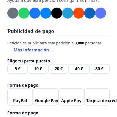
Ayuda a que esta petición consiga más firmas.
La paralización inmediata de la tala de árboles
sanos y centenarios.
Publicidad de pago
La no construcción de una plaza de toros en
Peticion.es publicitará esta petición a
3,000
personas.
nuestro municipio.
Más información...
Elige tu presupuesto
Que los recursos públicos se destinen a las
5 €
10 €
20 €
40 €
80 €
verdaderas necesidades de la ciudadanía:
educación, espacios públicos, medio ambiente y
Forma de pago
bienestar social.
PayPal
Google Pay
Apple Pay
Tarjeta de créd
Forma de pago
Porque otro Conil es posible.