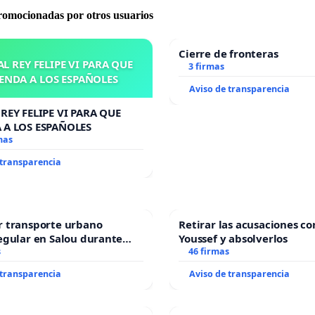
promocionadas por otros usuarios
Cierre de fronteras
L REY FELIPE VI PARA QUE
3 firmas
ENDA A LOS ESPAÑOLES
Aviso de transparencia
REY FELIPE VI PARA QUE
 A LOS ESPAÑOLES
mas
 transparencia
r transporte urbano
Retirar las acusaciones co
egular en Salou durante
Youssef y absolverlos
ño
s
46 firmas
 transparencia
Aviso de transparencia