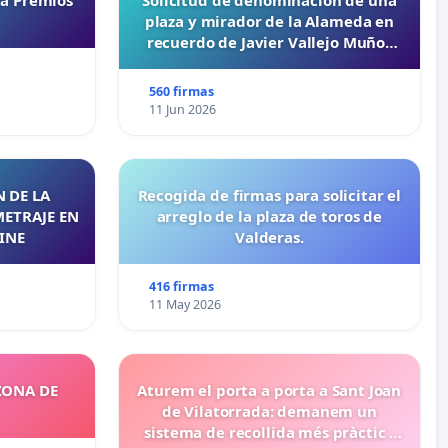
ta Premios
Solicitud de denominación de una
plaza y mirador de la Alameda en
recuerdo de Javier Vallejo Muñoz
“Mazinger”
560 firmas
11 Jun 2026
 DE LA
Recogida de firmas para solicitar el
METRAJE EN
arreglo de la plaza de toros de
INE
Valderas.
416 firmas
11 May 2026
ZONA DE
Aturem el porta a porta a Sant Joan
de Vilatorrada: demanem un
sistema de recollida més pràctic i