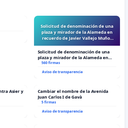
Solicitud de denominación de una
plaza y mirador de la Alameda en
recuerdo de Javier Vallejo Muñoz
“Mazinger”
Solicitud de denominación de una
plaza y mirador de la Alameda en
recuerdo de Javier Vallejo Muñoz
560 firmas
“Mazinger”
Aviso de transparencia
ntra Asier y
Cambiar el nombre de la Avenida
Juan Carlos I de Gavà
5 firmas
Aviso de transparencia