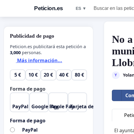
Peticion.es
Buscar en las peti
ES ▼
Publicidad de pago
No a
Peticion.es publicitará esta petición a
muni
3,000
personas.
Llob
Más información...
5 €
10 €
20 €
40 €
80 €
Yola
Y
Forma de pago
Com
PayPal
Google Pay
Apple Pay
Tarjeta de crédito
Peti
Forma de pago
PayPal
El ayunt