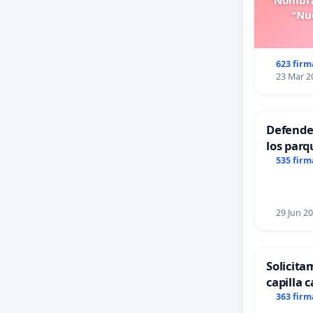
Nombra
"Nue
623 firm
23 Mar 2
Defender
los parq
535 firm
29 Jun 2
Solicita
capilla c
Alcañiz
363 firm