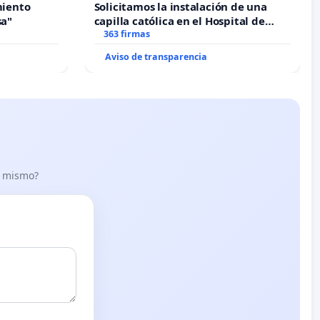
miento
Solicitamos la instalación de una
sa"
capilla católica en el Hospital de
Alcañiz
363 firmas
Aviso de transparencia
lo mismo?