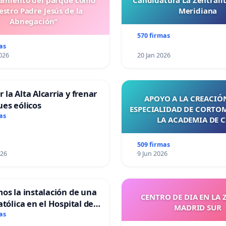
miento del parque como
Candidatura La Zentrali
stro Padre Jesús de la
Meridiana
Abnegación"
570 firmas
as
026
20 Jan 2026
 la Alta Alcarria y frenar
APOYO A LA CREACIÓN
ues eólicos
ESPECIALIDAD DE CORTO
as
LA ACADEMIA DE C
509 firmas
026
9 Jun 2026
mos la instalación de una
CENTRO DE DIA EN LA 
atólica en el Hospital de
MADRID SUR
as