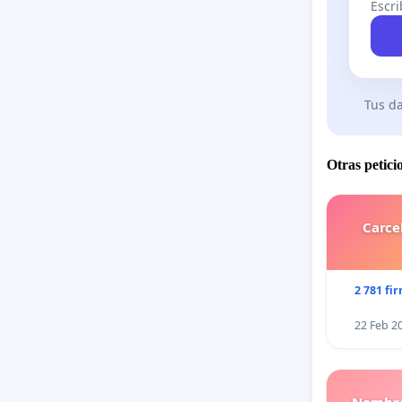
Escri
Tus da
Otras petici
Carce
2 781 fi
22 Feb 2