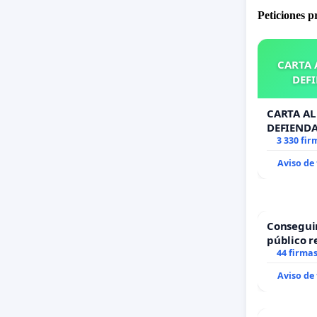
Peticiones 
CARTA A
DEFI
CARTA AL 
DEFIENDA
3 330 fir
Aviso de
Consegui
público r
todo el a
44 firma
Aviso de