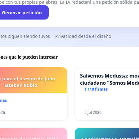
be con tus propias palabras. La IA redactará una petición sólida par
Generar petición
tos siguen siendo tuyos
Privacidad desde el diseño
ones que le pueden interesar
Salvemos Medussa: mo
l para el asesino de Juan
ciudadano "Somos Med
Esteban Rubio
1 110 firmas
rmas
026
5 Jul 2026