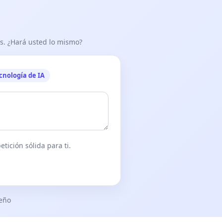
as. ¿Hará usted lo mismo?
cnología de IA
tición sólida para ti.
seño