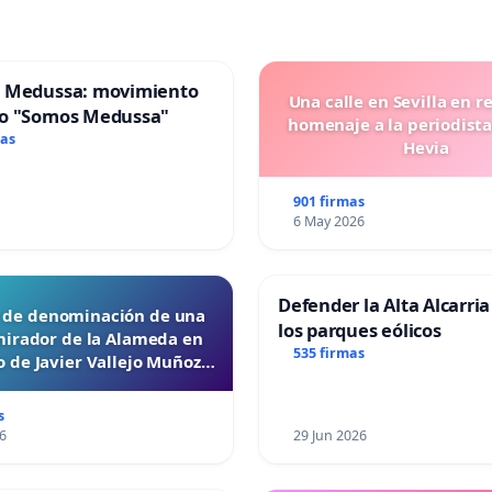
 Medussa: movimiento
Una calle en Sevilla en r
o "Somos Medussa"
homenaje a la periodista
mas
Hevia
901 firmas
6 May 2026
Defender la Alta Alcarria
d de denominación de una
los parques eólicos
mirador de la Alameda en
535 firmas
 de Javier Vallejo Muñoz
“Mazinger”
s
6
29 Jun 2026