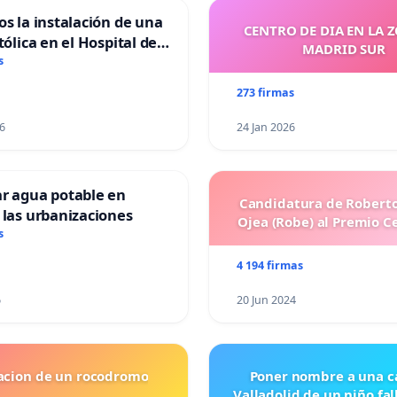
os la instalación de una
CENTRO DE DIA EN LA 
tólica en el Hospital de
MADRID SUR
s
273 firmas
6
24 Jan 2026
ar agua potable en
Candidatura de Roberto
 las urbanizaciones
Ojea (Robe) al Premio C
s
4 194 firmas
6
20 Jun 2024
lacion de un rocodromo
Poner nombre a una ca
Valladolid de un niño fal