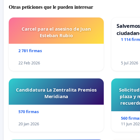
Otras peticiones que le pueden interesar
Salvemos
Carcel para el asesino de Juan
ciudadan
Esteban Rubio
1 114 fir
2 781 firmas
22 Feb 2026
5 Jul 2026
Candidatura La Zentralita Premios
Solicitu
Meridiana
plaza y 
recuerdo
570 firmas
560 firma
20 Jan 2026
11 Jun 202