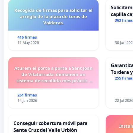
Solicitam
Recogida de firmas para solicitar el
capilla ca
arreglo de la plaza de toros de
Alcañiz
363 firma
Valderas.
416 firmas
11 May 2026
30 Jun 202
Garantiz
Aturem el porta a porta a Sant Joan
Tordera y
de Vilatorrada: demanem un
255 firma
sistema de recollida més pràctic i
eficient
261 firmas
14 Jan 2026
22 Jul 202
Conseguir cobertura móvil para
Insta
Santa Cruz del Valle Urbión