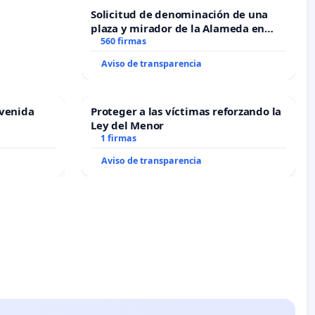
Solicitud de denominación de una
plaza y mirador de la Alameda en
recuerdo de Javier Vallejo Muñoz
560 firmas
“Mazinger”
Aviso de transparencia
Avenida
Proteger a las víctimas reforzando la
Ley del Menor
1 firmas
Aviso de transparencia