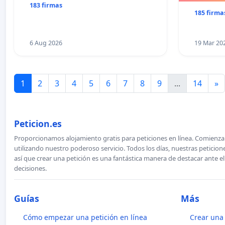
183 firmas
185 firma
6 Aug 2026
19 Mar 20
1
2
3
4
5
6
7
8
9
...
14
»
Peticion.es
Proporcionamos alojamiento gratis para peticiones en línea. Comienza 
utilizando nuestro poderoso servicio. Todos los días, nuestras petici
así que crear una petición es una fantástica manera de destacar ante e
decisiones.
Guías
Más
Cómo empezar una petición en línea
Crear una 