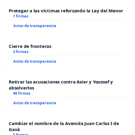
conocidas del mencionado ciudadano intercedan por él
Proteger a las víctimas reforzando la Ley del Menor
a título de amistad, con o
1 firmas
sin conocimiento del imputado, ante las autoridades
Aviso de transparencia
que deben actuar o dictar
sentencia.
.- Solicitamos
Cierre de fronteras
3 firmas
audiencias con la Fiscal General de la República y
Presidenta del Tribunal
Aviso de transparencia
Supremo de Justicia, con carácter de urgencia, para las
y los representantes
Retirar las acusaciones contra Asier y Youssef y
legales de la víctima así como las voceras de los
absolverlos
movimientos de mujeres que
48 firmas
les acompañan, con la finalidad de que se puedan
Aviso de transparencia
profundizar los señalamientos
aquí expresados.
.- Hacemos
Cambiar el nombre de la Avenida Juan Carlos I de
Gavà
responsables a las y los jueces de la Corte de apelación
5 firmas