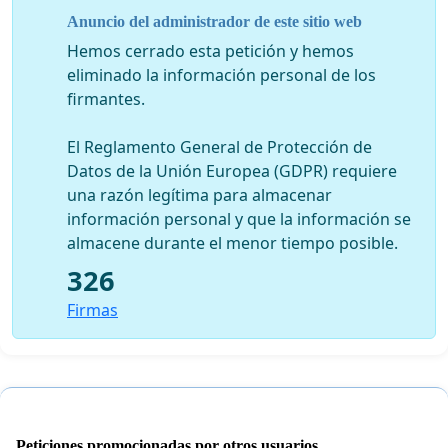
presuntamente hizo uso de su
Anuncio del administrador de este sitio web
práctica profesional a fines de captar posibles víctimas
Hemos cerrado esta petición y hemos
y, además,
eliminado la información personal de los
utilizó espacios de atención médica para
firmantes.
presuntamente ejecutar actos que
pongan en riesgo o violenten sexualmente derechos
El Reglamento General de Protección de
humanos de usuarias del
Datos de la Unión Europea (GDPR) requiere
servicio gineco-obstétrico
una razón legítima para almacenar
información personal y que la información se
Nosotras y
almacene durante el menor tiempo posible.
Nosotros sabemos lo difícil que es para una víctima de
violencia sexual hacer
326
una denuncia y mantenerse en el proceso penal.
Firmas
Conocemos las presiones externas
e internas de quienes participan en este tipo de
procedimientos, siendo la
víctima el eslabón más vulnerable frente a estos
poderes visibles e invisibles
que pueden actuar favoreciendo a quienes son llevados
Peticiones promocionadas por otros usuarios