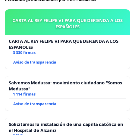
a las instancias
judiciales para que respondan por los hechos que se le
imputan. Manifestamos
CARTA AL REY FELIPE VI PARA QUE DEFIENDA A LOS
nuestra inquietud por los últimos manejos procesales
ESPAÑOLES
que incluyen la
dilación para la audiencia preliminar y el levantamiento
CARTA AL REY FELIPE VI PARA QUE DEFIENDA A LOS
ESPAÑOLES
de la medida cautelar
3 330 firmas
de prohibición de salida del país, por lo antes expuesto
nos dirigimos a
Aviso de transparencia
ustedes solicitando:
.- A la Fiscal
Salvemos Medussa: movimiento ciudadano "Somos
Medussa"
General de la República Luisa Ortega Díaz le solicitamos
1 114 firmas
el nombramiento de una
o un Fiscal de carácter nacional en materia de niños,
Aviso de transparencia
niñas y adolescentes,
a fines de fortalecer el trabajo que hasta ahora ha
Solicitamos la instalación de una capilla católica en
desempeñado el Fiscal
el Hospital de Alcañiz
109 Dimas Sojo, para otorgarle relevancia jurídica que