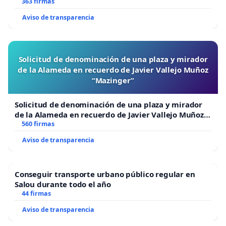
363 firmas
amerita el presente caso
Aviso de transparencia
motivada por la gravedad de los hechos y la capacidad
demostrada del imputado
de evadir o dilatar el proceso penal con artilugios
jurídicos.
Solicitud de denominación de una plaza y mirador
de la Alameda en recuerdo de Javier Vallejo Muñoz
.- A la
“Mazinger”
Presidenta del Tribunal Supremo de Justicia, Dra. Gladys
María Gutiérrez
Solicitud de denominación de una plaza y mirador
Alvarado y la Magistrada de la Sala Constitucional, así
de la Alameda en recuerdo de Javier Vallejo Muñoz
“Mazinger”
560 firmas
como Coordinadora de la
Comisión Nacional de Justicia de Género del Poder
Aviso de transparencia
Judicial, Dra. Carmen Zuleta
de Merchán las instamos a que estén vigilantes de
cualquier presión o acto que
Conseguir transporte urbano público regular en
Salou durante todo el año
encubra la no aplicación de justicia en el proceso
44 firmas
judicial del médico
gineco-obstetra Manuel Arias Briceño, bajo la
Aviso de transparencia
presunción de que conocidos o