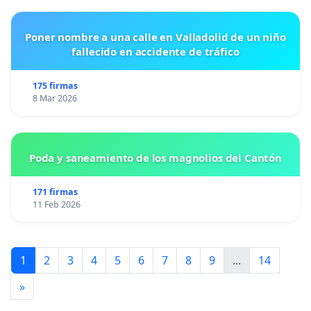
Poner nombre a una calle en Valladolid de un niño
fallecido en accidente de tráfico
175 firmas
8 Mar 2026
Poda y saneamiento de los magnolios del Cantón
171 firmas
11 Feb 2026
1
2
3
4
5
6
7
8
9
...
14
»