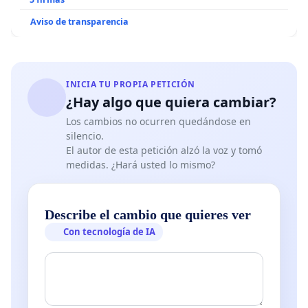
N°1 en materia de
violencia contras las mujeres del área metropolitana de
Aviso de transparencia
Caracas por la posible
huída del país del ciudadano Manuel Arias Briceño que
puede devenir de la
INICIA TU PROPIA PETICIÓN
remoción de la prohibición de salida del país sin otras
¿Hay algo que quiera cambiar?
garantías procesales.
Los cambios no ocurren quedándose en
.- Exigimos a
silencio.
la Inspectoría General de los Tribunales una inspección
El autor de esta petición alzó la voz y tomó
para evaluar las actuaciones u omisiones de
medidas. ¿Hará usted lo mismo?
este ciudadano y las autoridades judiciales
involucradas, que han logrado
Describe el cambio que quieres ver
la dilación del proceso penal.
Con tecnología de IA
.-
Requerimos de la Defensora del Pueblo Gabriela del
Mar Ramírez la articulación
de una comisión multidisciplinaria que elabore un