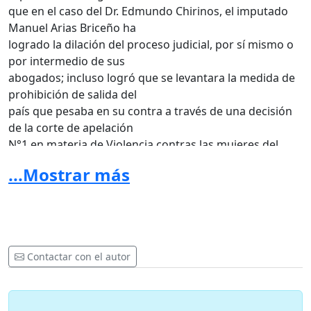
que en el caso del Dr. Edmundo Chirinos, el imputado
Manuel Arias Briceño ha
logrado la dilación del proceso judicial, por sí mismo o
por intermedio de sus
abogados; incluso logró que se levantara la medida de
prohibición de salida del
país que pesaba en su contra a través de una decisión
de la corte de apelación
N°1 en materia de Violencia contras las mujeres del
área metropolitana de
...Mostrar más
Caracas, situación que pueden verificar con los datos
de los expedientes
suministrados en el encabezamiento de este
comunicado.
Es por ello
Contactar con el autor
que, como Poder Popular, alertamos a la autoridades,
que en este delito de
violencia sexual el imputado Manuel Arias Briceño