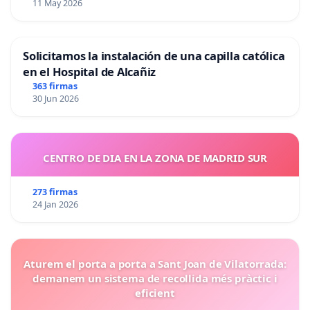
11 May 2026
Solicitamos la instalación de una capilla católica
en el Hospital de Alcañiz
363 firmas
30 Jun 2026
CENTRO DE DIA EN LA ZONA DE MADRID SUR
273 firmas
24 Jan 2026
Aturem el porta a porta a Sant Joan de Vilatorrada:
demanem un sistema de recollida més pràctic i
eficient