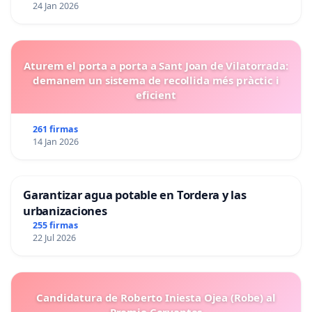
24 Jan 2026
Aturem el porta a porta a Sant Joan de Vilatorrada:
demanem un sistema de recollida més pràctic i
eficient
261 firmas
14 Jan 2026
Garantizar agua potable en Tordera y las
urbanizaciones
255 firmas
22 Jul 2026
Candidatura de Roberto Iniesta Ojea (Robe) al