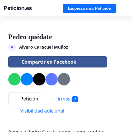
Peticion.es
Empieza una Petición
Pedro quédate
Alvaro Caracuel Muñoz
·
A
Compartir en Facebook
Petición
Firmas
7
Visibilidad adicional
Apoyo a Pedro García, empezamos contigo