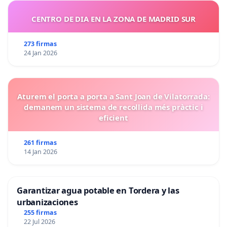
CENTRO DE DIA EN LA ZONA DE MADRID SUR
273 firmas
24 Jan 2026
Aturem el porta a porta a Sant Joan de Vilatorrada:
demanem un sistema de recollida més pràctic i
eficient
261 firmas
14 Jan 2026
Garantizar agua potable en Tordera y las
urbanizaciones
255 firmas
22 Jul 2026