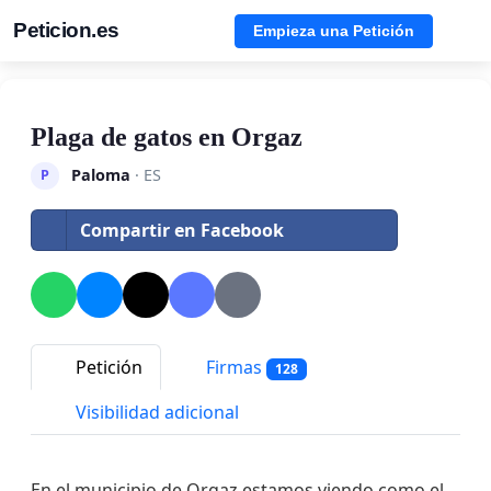
Peticion.es
Empieza una Petición
Plaga de gatos en Orgaz
Paloma
· ES
P
Compartir en Facebook
Petición
Firmas
128
Visibilidad adicional
En el municipio de Orgaz estamos viendo como el