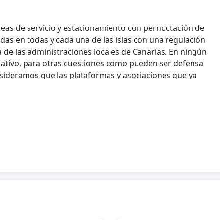
áreas de servicio y estacionamiento con pernoctación de
as en todas y cada una de las islas con una regulación
de las administraciones locales de Canarias. En ningún
ativo, para otras cuestiones como pueden ser defensa
onsideramos que las plataformas y asociaciones que ya
cubren sobradamente estas necesidades, por lo que no
entario con un objetivo conciso.
e han convertido en la cuna del movimiento camper y
ios con mayor número de este tipo de vehículos en
dos. Debemos sumar a esto que cada vez existe mayor
ros que visitan nuestras islas y tienen como fin pasar
s con sus vehículos viviendas o campers, siendo un
onómica de Canarias, cada una de las islas, los