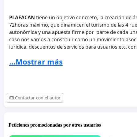
PLAFACAN
tiene un objetivo concreto, la creación de 
72horas máximo, que dinamicen el turismo de las 4 rued
autonómica y una apuesta firme por parte de cada una 
caso nos vamos a constituir como un movimiento asoci
jurídica, descuentos de servicios para usuarios etc. c
existen, tanto en el ámbito insular, como estatal, ya 
...Mostrar más
tenemos un fin competitivo o sustitutorio, es complem
Las Islas Canarias son un enclave perfecto y además s
autocaravanismo de España, siendo uno de los territor
Contactar con el autor
relación al número de habitantes y kilómetros cuadra
demanda de este tipo de actividad por parte de extranje
una temporada recorriendo todas o algunas de las isla
turismo potencialmente beneficioso para la actividad ec
Peticiones promocionadas por otros usuarios
ayuntamientos y por tanto la economía local.