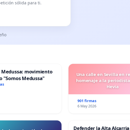
tición sólida para ti.
seño
 Medussa: movimiento
Una calle en Sevilla en r
o "Somos Medussa"
homenaje a la periodista
mas
Hevia
901 firmas
6 May 2026
Defender la Alta Alcarria