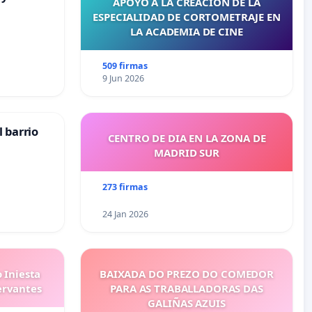
APOYO A LA CREACIÓN DE LA
ESPECIALIDAD DE CORTOMETRAJE EN
LA ACADEMIA DE CINE
509 firmas
9 Jun 2026
 barrio
CENTRO DE DIA EN LA ZONA DE
MADRID SUR
273 firmas
24 Jan 2026
 Iniesta
BAIXADA DO PREZO DO COMEDOR
ervantes
PARA AS TRABALLADORAS DAS
GALIÑAS AZUIS