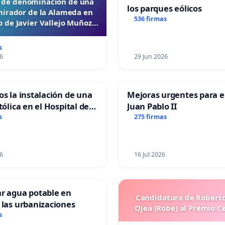
d de denominación de una
los parques eólicos
mirador de la Alameda en
536 firmas
 de Javier Vallejo Muñoz
“Mazinger”
s
6
29 Jun 2026
os la instalación de una
Mejoras urgentes para el
tólica en el Hospital de
Juan Pablo II
s
275 firmas
6
16 Jul 2026
ar agua potable en
Candidatura de Roberto
 las urbanizaciones
Ojea (Robe) al Premio C
s