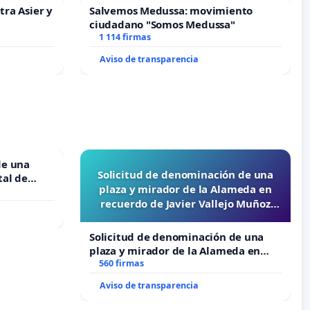
tra Asier y
Salvemos Medussa: movimiento
ciudadano "Somos Medussa"
1 114 firmas
Aviso de transparencia
de una
Solicitud de denominación de una
tal de
plaza y mirador de la Alameda en
recuerdo de Javier Vallejo Muñoz
“Mazinger”
Solicitud de denominación de una
plaza y mirador de la Alameda en
recuerdo de Javier Vallejo Muñoz
560 firmas
“Mazinger”
Aviso de transparencia