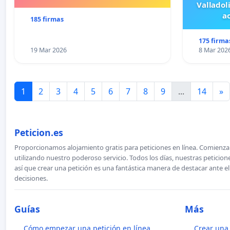
Valladol
ac
185 firmas
175 firma
19 Mar 2026
8 Mar 202
1
2
3
4
5
6
7
8
9
...
14
»
Peticion.es
Proporcionamos alojamiento gratis para peticiones en línea. Comienza 
utilizando nuestro poderoso servicio. Todos los días, nuestras petici
así que crear una petición es una fantástica manera de destacar ante e
decisiones.
Guías
Más
Cómo empezar una petición en línea
Crear una 