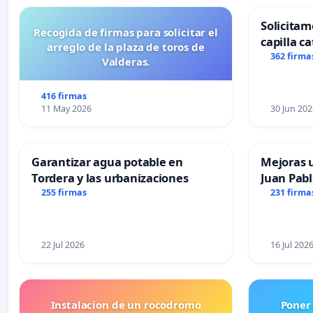
Solicitam
Recogida de firmas para solicitar el
capilla ca
arreglo de la plaza de toros de
Alcañiz
362 firma
Valderas.
416 firmas
11 May 2026
30 Jun 202
Garantizar agua potable en
Mejoras u
Tordera y las urbanizaciones
Juan Pabl
255 firmas
231 firma
22 Jul 2026
16 Jul 202
Instalacion de un rocodromo
Poner