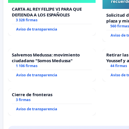
recuerdo
CARTA AL REY FELIPE VI PARA QUE
DEFIENDA A LOS ESPAÑOLES
Solicitud 
3 328 firmas
plaza y mi
recuerdo d
560 firmas
Aviso de transparencia
“Mazinger
Aviso de 
Salvemos Medussa: movimiento
Retirar la
ciudadano "Somos Medussa"
Youssef y 
1 106 firmas
44 firmas
Aviso de transparencia
Aviso de 
Cierre de fronteras
3 firmas
Aviso de transparencia