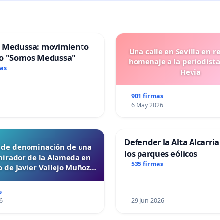
 Medussa: movimiento
Una calle en Sevilla en r
o "Somos Medussa"
homenaje a la periodista
mas
Hevia
901 firmas
6 May 2026
Defender la Alta Alcarria
d de denominación de una
los parques eólicos
mirador de la Alameda en
535 firmas
 de Javier Vallejo Muñoz
“Mazinger”
s
6
29 Jun 2026