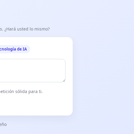
as. ¿Hará usted lo mismo?
cnología de IA
tición sólida para ti.
seño