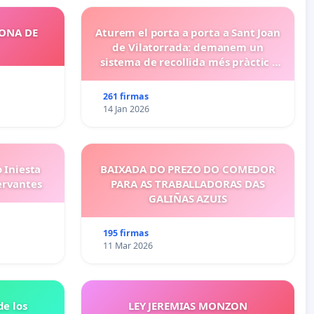
ZONA DE
Aturem el porta a porta a Sant Joan
de Vilatorrada: demanem un
sistema de recollida més pràctic i
eficient
261 firmas
14 Jan 2026
 Iniesta
BAIXADA DO PREZO DO COMEDOR
ervantes
PARA AS TRABALLADORAS DAS
GALIÑAS AZUIS
195 firmas
11 Mar 2026
e los
LEY JEREMIAS MONZON