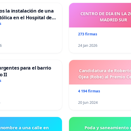
os la instalación de una
CENTRO DE DIA EN LA 
tólica en el Hospital de
MADRID SUR
s
273 firmas
6
24 Jan 2026
rgentes para el barrio
Candidatura de Roberto
o II
Ojea (Robe) al Premio C
s
4 194 firmas
6
20 Jun 2024
 nombre a una calle en
Poda y saneamiento d