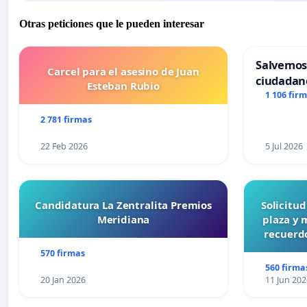
Otras peticiones que le pueden interesar
Salvemos
Carcel para el asesino de Juan
ciudadan
Esteban Rubio
1 106 fir
2 781 firmas
22 Feb 2026
5 Jul 2026
Candidatura La Zentralita Premios
Solicitu
Meridiana
plaza y 
recuerdo
570 firmas
560 firma
20 Jan 2026
11 Jun 202