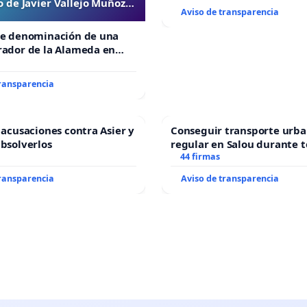
 de Javier Vallejo Muñoz
Aviso de transparencia
“Mazinger”
de denominación de una
rador de la Alameda en
e Javier Vallejo Muñoz
”
transparencia
s acusaciones contra Asier y
Conseguir transporte urba
absolverlos
regular en Salou durante t
44 firmas
transparencia
Aviso de transparencia