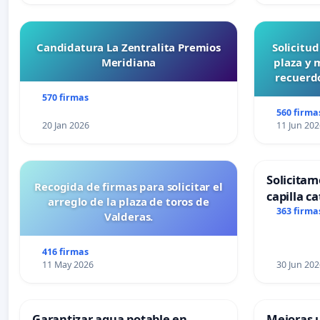
Candidatura La Zentralita Premios
Solicitu
Meridiana
plaza y 
recuerdo
570 firmas
560 firma
20 Jan 2026
11 Jun 202
Solicitam
Recogida de firmas para solicitar el
capilla ca
arreglo de la plaza de toros de
Alcañiz
363 firma
Valderas.
416 firmas
11 May 2026
30 Jun 202
Garantizar agua potable en
Mejoras u