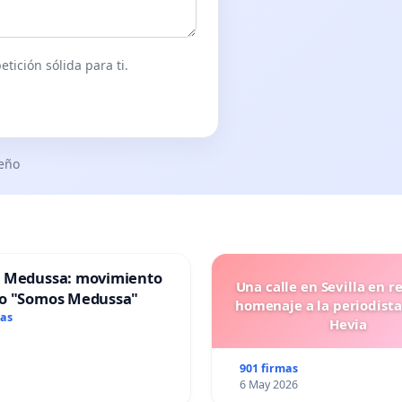
tición sólida para ti.
seño
 Medussa: movimiento
Una calle en Sevilla en r
o "Somos Medussa"
homenaje a la periodista
mas
Hevia
901 firmas
6 May 2026