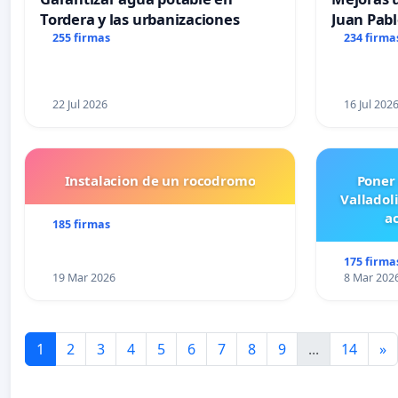
Tordera y las urbanizaciones
Juan Pabl
255 firmas
234 firma
22 Jul 2026
16 Jul 202
Instalacion de un rocodromo
Poner
Valladol
ac
185 firmas
175 firma
19 Mar 2026
8 Mar 202
1
2
3
4
5
6
7
8
9
...
14
»