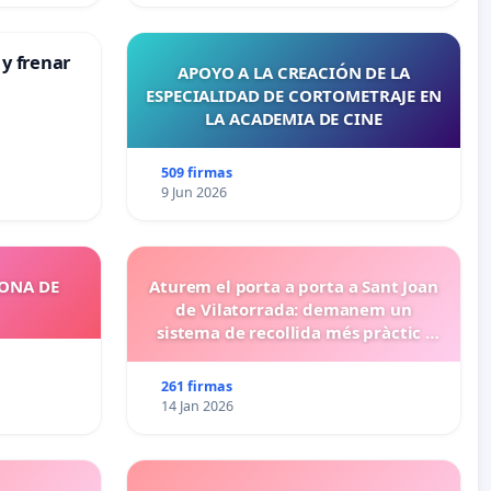
 y frenar
APOYO A LA CREACIÓN DE LA
ESPECIALIDAD DE CORTOMETRAJE EN
LA ACADEMIA DE CINE
509 firmas
9 Jun 2026
ZONA DE
Aturem el porta a porta a Sant Joan
de Vilatorrada: demanem un
sistema de recollida més pràctic i
eficient
261 firmas
14 Jan 2026