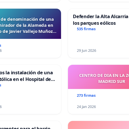
Defender la Alta Alcarria
d de denominación de una
los parques eólicos
mirador de la Alameda en
535 firmas
 de Javier Vallejo Muñoz
“Mazinger”
s
6
29 Jun 2026
os la instalación de una
CENTRO DE DIA EN LA 
tólica en el Hospital de
MADRID SUR
s
273 firmas
6
24 Jan 2026
rgentes para el barrio