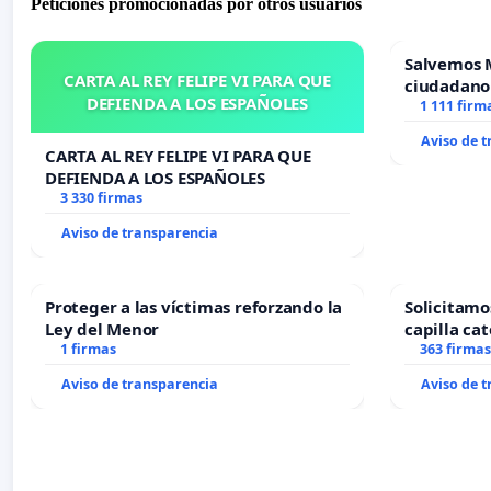
Peticiones promocionadas por otros usuarios
Salvemos 
CARTA AL REY FELIPE VI PARA QUE
ciudadano
DEFIENDA A LOS ESPAÑOLES
1 111 firm
Aviso de 
CARTA AL REY FELIPE VI PARA QUE
DEFIENDA A LOS ESPAÑOLES
3 330 firmas
Aviso de transparencia
Proteger a las víctimas reforzando la
Solicitamo
Ley del Menor
capilla cat
1 firmas
Alcañiz
363 firmas
Aviso de transparencia
Aviso de 