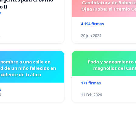
Candidatura de Roberto
o II
Ojea (Robe) al Premio C
s
4 194 firmas
6
20 Jun 2024
 nombre a una calle en
Poda y saneamiento d
id de un niño fallecido en
magnolios del Can
cidente de tráfico
171 firmas
s
6
11 Feb 2026