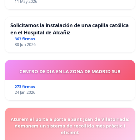
11 May 2026
Solicitamos la instalación de una capilla católica
en el Hospital de Alcañiz
363 firmas
30 Jun 2026
CENTRO DE DIA EN LA ZONA DE MADRID SUR
273 firmas
24 Jan 2026
Aturem el porta a porta a Sant Joan de Vilatorrada:
demanem un sistema de recollida més pràctic i
eficient