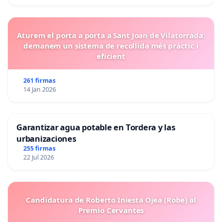
Aturem el porta a porta a Sant Joan de Vilatorrada:
demanem un sistema de recollida més pràctic i
eficient
261 firmas
14 Jan 2026
Garantizar agua potable en Tordera y las
urbanizaciones
255 firmas
22 Jul 2026
Candidatura de Roberto Iniesta Ojea (Robe) al
Premio Cervantes