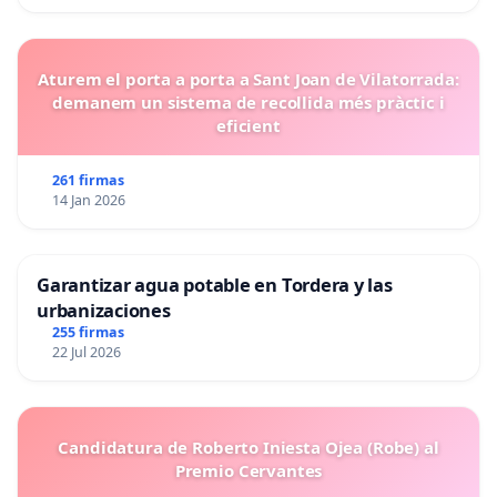
Aturem el porta a porta a Sant Joan de Vilatorrada:
demanem un sistema de recollida més pràctic i
eficient
261 firmas
14 Jan 2026
Garantizar agua potable en Tordera y las
urbanizaciones
255 firmas
22 Jul 2026
Candidatura de Roberto Iniesta Ojea (Robe) al
Premio Cervantes