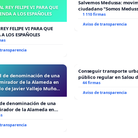
Salvemos Medussa: movi
L REY FELIPE VI PARA QUE
ciudadano "Somos Medus
ENDA A LOS ESPAÑOLES
1 110 firmas
Aviso de transparencia
REY FELIPE VI PARA QUE
 A LOS ESPAÑOLES
mas
 transparencia
Conseguir transporte urb
ud de denominación de una
público regular en Salou 
 mirador de la Alameda en
todo el año
44 firmas
o de Javier Vallejo Muñoz
Aviso de transparencia
“Mazinger”
 de denominación de una
irador de la Alameda en
de Javier Vallejo Muñoz
as
r”
 transparencia