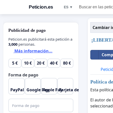
Peticion.es
Buscar en las peti
ES ▼
Cambiar 
Publicidad de pago
Peticion.es publicitará esta petición a
¡LIBERT
3,000
personas.
Más información...
Compa
5 €
10 €
20 €
40 €
80 €
Petici
Forma de pago
Política d
PayPal
Google Pay
Apple Pay
Tarjeta de crédito
Esta polític
El autor de 
Forma de pago
seleccionad