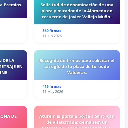
ta Premios
Solicitud de denominación de una
plaza y mirador de la Alameda en
recuerdo de Javier Vallejo Muñoz
“Mazinger”
560 firmas
11 Jun 2026
 DE LA
Recogida de firmas para solicitar el
METRAJE EN
arreglo de la plaza de toros de
INE
Valderas.
416 firmas
11 May 2026
ZONA DE
Aturem el porta a porta a Sant Joan
de Vilatorrada: demanem un