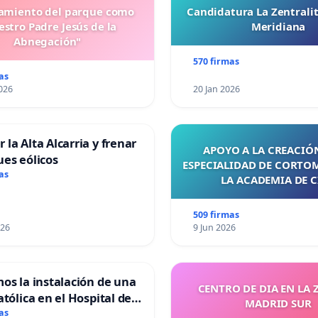
miento del parque como
Candidatura La Zentrali
stro Padre Jesús de la
Meridiana
Abnegación"
570 firmas
as
026
20 Jan 2026
 la Alta Alcarria y frenar
APOYO A LA CREACIÓN
ues eólicos
ESPECIALIDAD DE CORTO
as
LA ACADEMIA DE C
509 firmas
026
9 Jun 2026
mos la instalación de una
CENTRO DE DIA EN LA 
atólica en el Hospital de
MADRID SUR
as