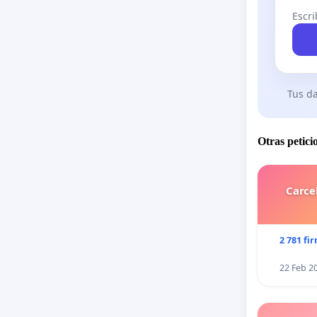
Escri
Tus da
Otras petici
Carce
2 781 fi
22 Feb 2