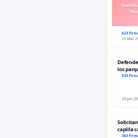
Nombra
"Nue
623 firm
23 Mar 2
Defender
los parq
535 firm
29 Jun 2
Solicita
capilla c
Alcañiz
363 firm