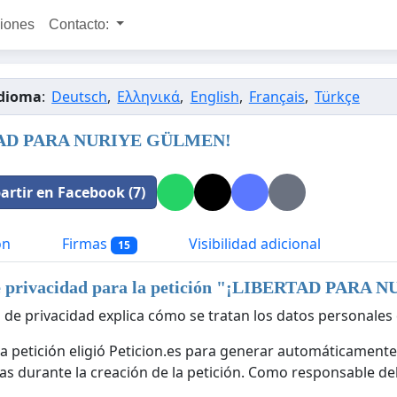
ciones
Contacto:
idioma
:
Deutsch
,
Ελληνικά
,
English
,
Français
,
Türkçe
AD PARA NURIYE GÜLMEN!
rtir en Facebook (7)
ón
Firmas
Visibilidad adicional
15
e privacidad para la petición "
¡LIBERTAD PARA N
a de privacidad explica cómo se tratan los datos personales 
la petición eligió Peticion.es para generar automáticamente
as durante la creación de la petición. Como responsable del 