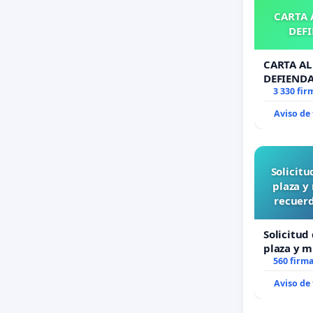
CARTA A
DEFI
CARTA AL 
DEFIENDA
3 330 fir
Aviso de
Solicit
plaza y
recuerd
Solicitud
plaza y m
recuerdo 
560 firm
“Mazinge
Aviso de