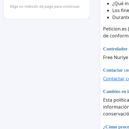
¿Qué in
Elige un método de pago para continuar.
Los fine
Durante
Peticion.es
de conform
Controlador 
Free Nuriy
Contactar con
Contactar co
Cambios en la
Esta polític
información 
conservació
¿Cómo proces