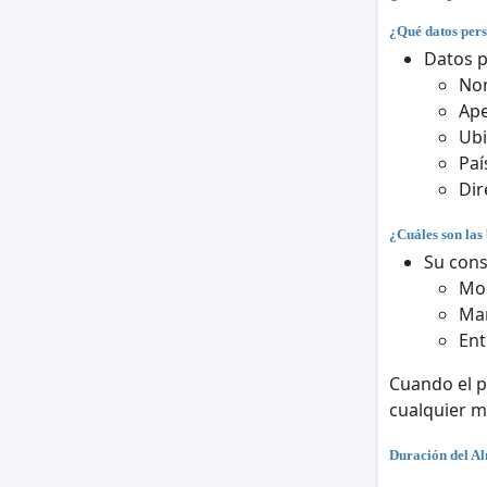
¿Qué datos pers
Datos 
No
Ape
Ubi
Paí
Dir
¿Cuáles son las 
Su cons
Mos
Man
Ent
Cuando el p
cualquier 
Duración del A