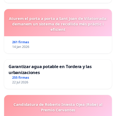
Aturem el porta a porta a Sant Joan de Vilatorrada:
demanem un sistema de recollida més pràctic i
eficient
261 firmas
14 Jan 2026
Garantizar agua potable en Tordera y las
urbanizaciones
255 firmas
22 Jul 2026
Candidatura de Roberto Iniesta Ojea (Robe) al
Premio Cervantes