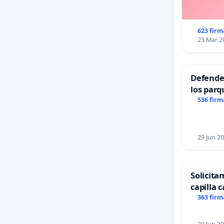
623 firm
23 Mar 2
Defender
los parq
536 firm
29 Jun 2
Solicita
capilla c
Alcañiz
363 firm