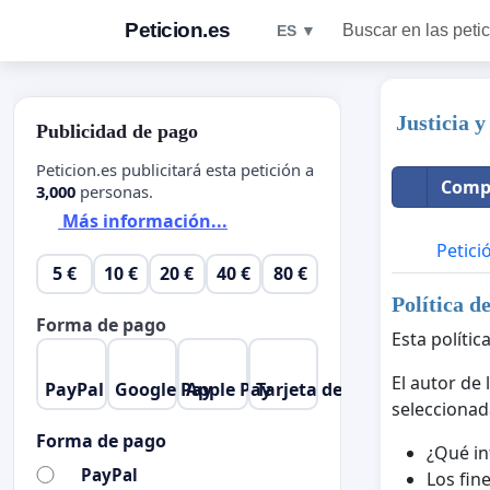
Peticion.es
Buscar en las peti
ES ▼
Justicia 
Publicidad de pago
Peticion.es publicitará esta petición a
Compa
3,000
personas.
Más información...
Petici
5 €
10 €
20 €
40 €
80 €
Política d
Forma de pago
Esta polític
El autor de 
PayPal
Google Pay
Apple Pay
Tarjeta de crédito
seleccionad
Forma de pago
¿Qué in
PayPal
Los fine