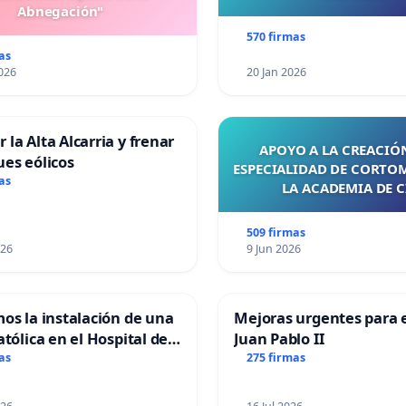
Abnegación"
570 firmas
as
026
20 Jan 2026
 la Alta Alcarria y frenar
APOYO A LA CREACIÓN
ues eólicos
ESPECIALIDAD DE CORTO
as
LA ACADEMIA DE C
509 firmas
026
9 Jun 2026
mos la instalación de una
Mejoras urgentes para e
atólica en el Hospital de
Juan Pablo II
as
275 firmas