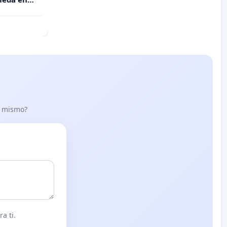
o Muñoz
lo mismo?
a ti.