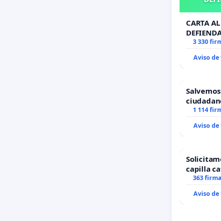
CARTA AL 
DEFIENDA
3 330 fir
Aviso de
Salvemos
ciudadan
1 114 fir
Aviso de
Solicitam
capilla ca
Alcañiz
363 firm
Aviso de