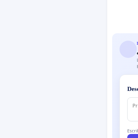
Des
Escri