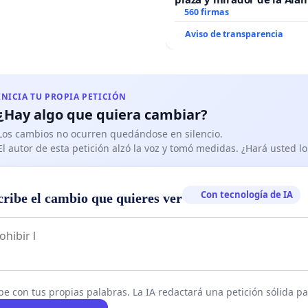
recuerdo de Javier Vallej
560 firmas
“Mazinger”
Aviso de transparencia
INICIA TU PROPIA PETICIÓN
¿Hay algo que quiera cambiar?
Los cambios no ocurren quedándose en silencio.
El autor de esta petición alzó la voz y tomó medidas. ¿Hará usted 
Con tecnología de IA
cribe el cambio que quieres ver
be con tus propias palabras. La IA redactará una petición sólida par