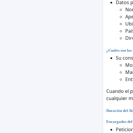
Datos 
No
Ape
Ubi
Paí
Dir
¿Cuáles son las 
Su cons
Mos
Man
Ent
Cuando el p
cualquier 
Duración del A
Encargados del
Peticio