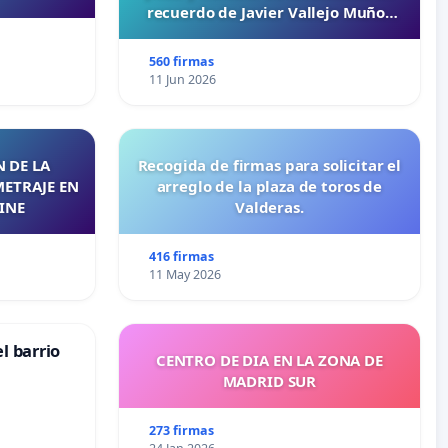
recuerdo de Javier Vallejo Muñoz
“Mazinger”
560 firmas
11 Jun 2026
 DE LA
Recogida de firmas para solicitar el
METRAJE EN
arreglo de la plaza de toros de
INE
Valderas.
416 firmas
11 May 2026
l barrio
CENTRO DE DIA EN LA ZONA DE
MADRID SUR
273 firmas