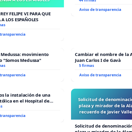
todo el año
44 firmas
Aviso de transparencia
REY FELIPE VI PARA QUE
 A LOS ESPAÑOLES
mas
 transparencia
 Medussa: movimiento
Cambiar el nombre de la 
o "Somos Medussa"
Juan Carlos I de Gavà
mas
5 firmas
 transparencia
Aviso de transparencia
os la instalación de una
Solicitud de denominaci
tólica en el Hospital de
plaza y mirador de la A
as
recuerdo de Javier Vall
 transparencia
“Mazinger”
Solicitud de denominació
plaza y mirador de la Ala