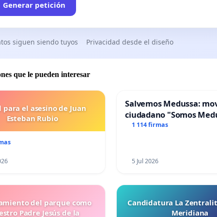
Generar petición
tos siguen siendo tuyos
Privacidad desde el diseño
ones que le pueden interesar
Salvemos Medussa: mo
l para el asesino de Juan
ciudadano "Somos Med
Esteban Rubio
1 114 firmas
rmas
026
5 Jul 2026
miento del parque como
Candidatura La Zentrali
stro Padre Jesús de la
Meridiana