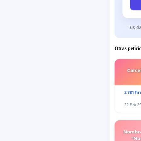
Tus da
Otras petici
Carce
2 781 fi
22 Feb 2
Nombra
"Nue