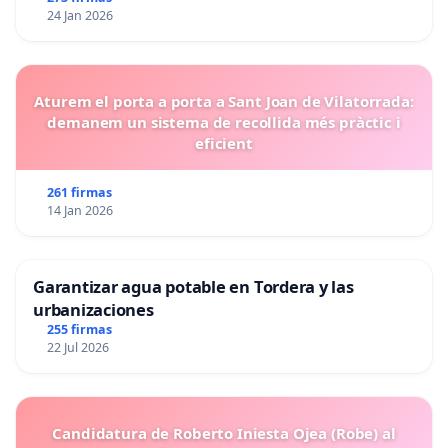
24 Jan 2026
Aturem el porta a porta a Sant Joan de Vilatorrada:
demanem un sistema de recollida més pràctic i
eficient
261 firmas
14 Jan 2026
Garantizar agua potable en Tordera y las
urbanizaciones
255 firmas
22 Jul 2026
Candidatura de Roberto Iniesta Ojea (Robe) al