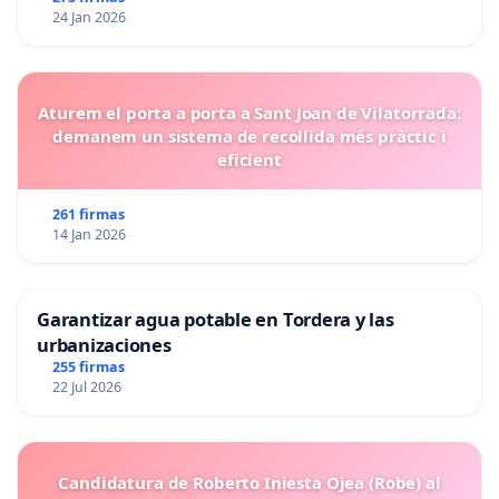
24 Jan 2026
Aturem el porta a porta a Sant Joan de Vilatorrada:
demanem un sistema de recollida més pràctic i
eficient
261 firmas
14 Jan 2026
Garantizar agua potable en Tordera y las
urbanizaciones
255 firmas
22 Jul 2026
Candidatura de Roberto Iniesta Ojea (Robe) al