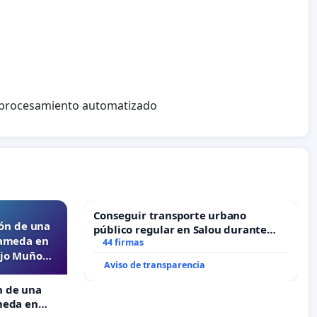
l procesamiento automatizado
Conseguir transporte urbano
ón de una
público regular en Salou durante
lameda en
todo el año
44 firmas
ejo Muñoz
Aviso de transparencia
n de una
meda en