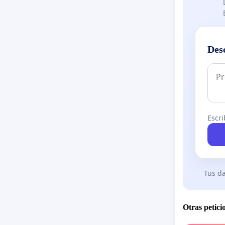
Des
Escri
Tus da
Otras petici