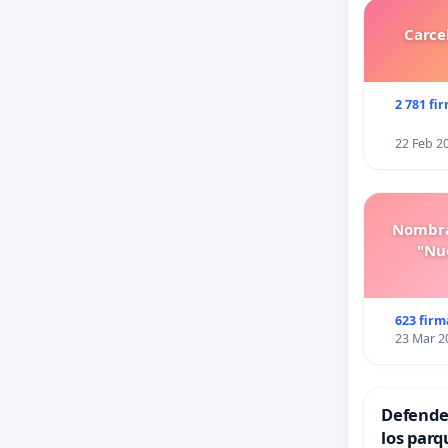
Carce
2 781 fi
22 Feb 2
Nombra
"Nue
623 firm
23 Mar 2
Defender
los parq