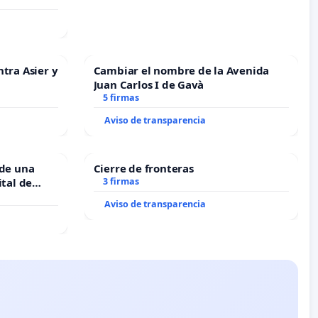
o Muñoz
ntra Asier y
Cambiar el nombre de la Avenida
Juan Carlos I de Gavà
5 firmas
Aviso de transparencia
 de una
Cierre de fronteras
ital de
3 firmas
Aviso de transparencia