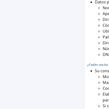
Datos 
No
Ape
Dir
Cód
Ubi
Paí
Dir
Núm
DNI
¿Cuáles son las 
Su cons
Mos
Man
Con
Ela
par
Si 