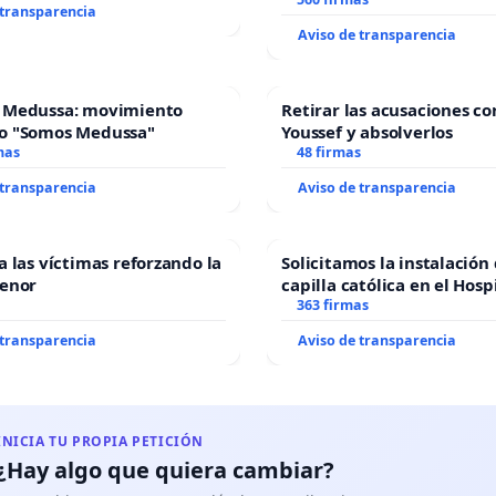
recuerdo de Javier Vallej
 transparencia
“Mazinger”
Aviso de transparencia
 Medussa: movimiento
Retirar las acusaciones co
o "Somos Medussa"
Youssef y absolverlos
mas
48 firmas
 transparencia
Aviso de transparencia
a las víctimas reforzando la
Solicitamos la instalación
Menor
capilla católica en el Hosp
Alcañiz
363 firmas
 transparencia
Aviso de transparencia
INICIA TU PROPIA PETICIÓN
¿Hay algo que quiera cambiar?