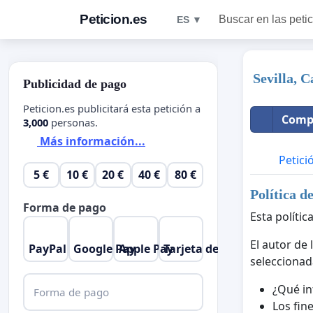
Peticion.es
Buscar en las peti
ES ▼
Sevilla, 
Publicidad de pago
Peticion.es publicitará esta petición a
Compa
3,000
personas.
Más información...
Petici
5 €
10 €
20 €
40 €
80 €
Política d
Forma de pago
Esta polític
El autor de 
PayPal
Google Pay
Apple Pay
Tarjeta de crédito
seleccionad
¿Qué in
Forma de pago
Los fine