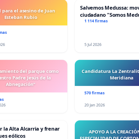
Salvemos Medussa: mo
l para el asesino de Juan
ciudadano "Somos Med
Esteban Rubio
1 114 firmas
rmas
026
5 Jul 2026
miento del parque como
Candidatura La Zentrali
stro Padre Jesús de la
Meridiana
Abnegación"
570 firmas
as
026
20 Jan 2026
 la Alta Alcarria y frenar
APOYO A LA CREACIÓN
ues eólicos
ESPECIALIDAD DE CORTO