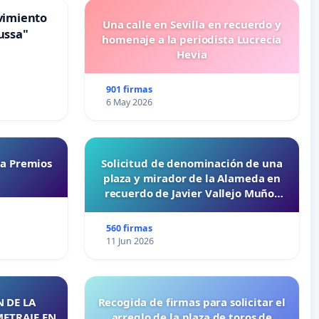
vimiento
Una calle en Sevilla en recuerdo y
ussa"
homenaje a la periodista Lucrecia
Hevia
901 firmas
6 May 2026
ta Premios
Solicitud de denominación de una
plaza y mirador de la Alameda en
recuerdo de Javier Vallejo Muñoz
“Mazinger”
560 firmas
11 Jun 2026
 DE LA
Recogida de firmas para solicitar el
METRAJE EN
arreglo de la plaza de toros de