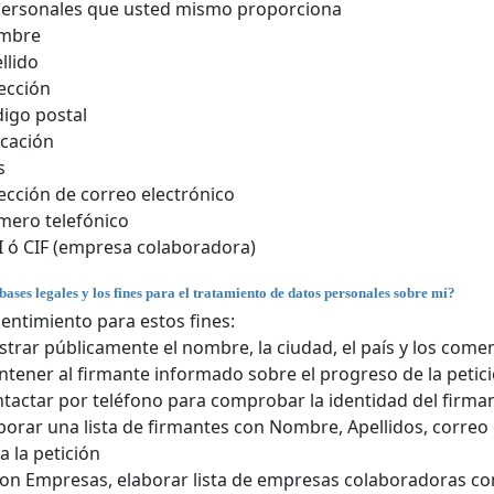
personales que usted mismo proporciona
mbre
llido
ección
igo postal
cación
s
ección de correo electrónico
ero telefónico
 ó CIF (empresa colaboradora)
bases legales y los fines para el tratamiento de datos personales sobre mí?
entimiento para estos fines:
trar públicamente el nombre, la ciudad, el país y los comen
tener al firmante informado sobre el progreso de la petici
tactar por teléfono para comprobar la identidad del firman
borar una lista de firmantes con Nombre, Apellidos, correo
a la petición
son Empresas, elaborar lista de empresas colaboradoras con