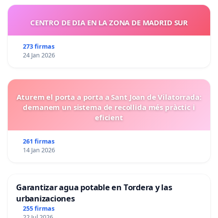
CENTRO DE DIA EN LA ZONA DE MADRID SUR
273 firmas
24 Jan 2026
Aturem el porta a porta a Sant Joan de Vilatorrada:
demanem un sistema de recollida més pràctic i
eficient
261 firmas
14 Jan 2026
Garantizar agua potable en Tordera y las
urbanizaciones
255 firmas
22 Jul 2026