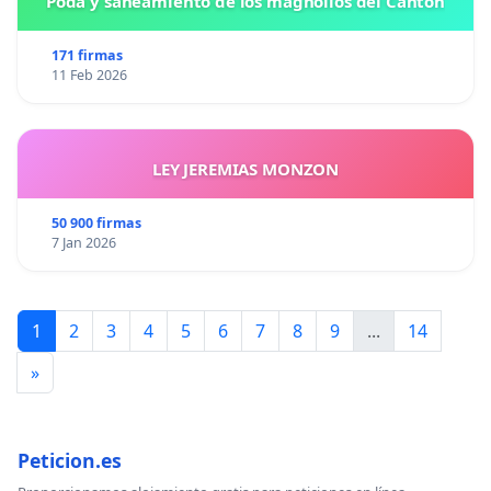
Poda y saneamiento de los magnolios del Cantón
171 firmas
11 Feb 2026
LEY JEREMIAS MONZON
50 900 firmas
7 Jan 2026
1
2
3
4
5
6
7
8
9
...
14
»
Peticion.es