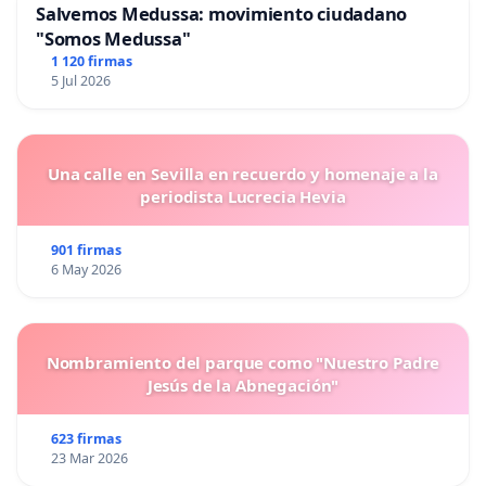
Salvemos Medussa: movimiento ciudadano
"Somos Medussa"
1 120 firmas
5 Jul 2026
Una calle en Sevilla en recuerdo y homenaje a la
periodista Lucrecia Hevia
901 firmas
6 May 2026
Nombramiento del parque como "Nuestro Padre
Jesús de la Abnegación"
623 firmas
23 Mar 2026