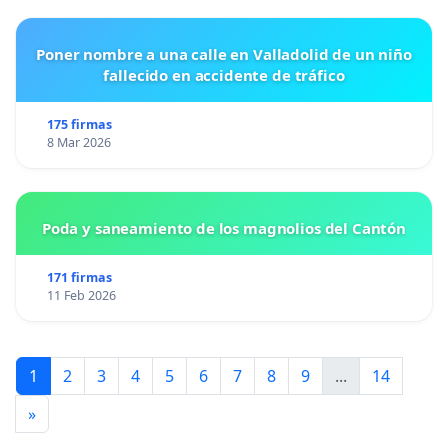
Poner nombre a una calle en Valladolid de un niño
fallecido en accidente de tráfico
175 firmas
8 Mar 2026
Poda y saneamiento de los magnolios del Cantón
171 firmas
11 Feb 2026
1
2
3
4
5
6
7
8
9
...
14
»