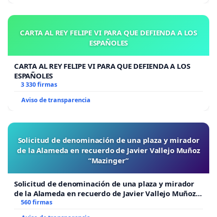
CARTA AL REY FELIPE VI PARA QUE DEFIENDA A LOS
ESPAÑOLES
CARTA AL REY FELIPE VI PARA QUE DEFIENDA A LOS
ESPAÑOLES
3 330 firmas
Aviso de transparencia
Solicitud de denominación de una plaza y mirador
de la Alameda en recuerdo de Javier Vallejo Muñoz
“Mazinger”
Solicitud de denominación de una plaza y mirador
de la Alameda en recuerdo de Javier Vallejo Muñoz
“Mazinger”
560 firmas