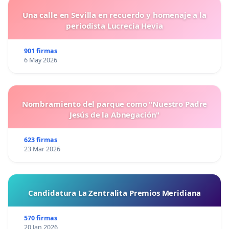
Una calle en Sevilla en recuerdo y homenaje a la
periodista Lucrecia Hevia
901 firmas
6 May 2026
Nombramiento del parque como "Nuestro Padre
Jesús de la Abnegación"
623 firmas
23 Mar 2026
Candidatura La Zentralita Premios Meridiana
570 firmas
20 Jan 2026