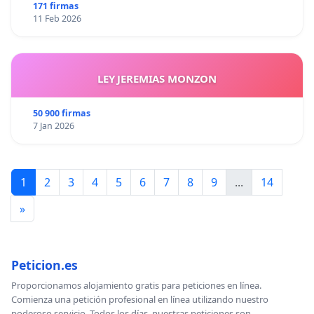
171 firmas
11 Feb 2026
LEY JEREMIAS MONZON
50 900 firmas
7 Jan 2026
1
2
3
4
5
6
7
8
9
...
14
»
Peticion.es
Proporcionamos alojamiento gratis para peticiones en línea.
Comienza una petición profesional en línea utilizando nuestro
poderoso servicio. Todos los días, nuestras peticiones son