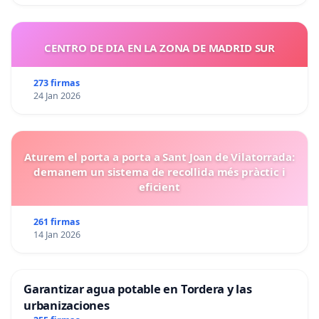
CENTRO DE DIA EN LA ZONA DE MADRID SUR
273 firmas
24 Jan 2026
Aturem el porta a porta a Sant Joan de Vilatorrada:
demanem un sistema de recollida més pràctic i
eficient
261 firmas
14 Jan 2026
Garantizar agua potable en Tordera y las
urbanizaciones