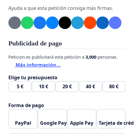
estado del mismo (Anexo I) y la relación de firmas
Ayuda a que esta petición consiga más firmas.
que acompaña esta solicitud.
Publicidad de pago
Peticion.es publicitará esta petición a
3,000
personas.
Más información...
Elige tu presupuesto
5 €
10 €
20 €
40 €
80 €
Forma de pago
PayPal
Google Pay
Apple Pay
Tarjeta de créd