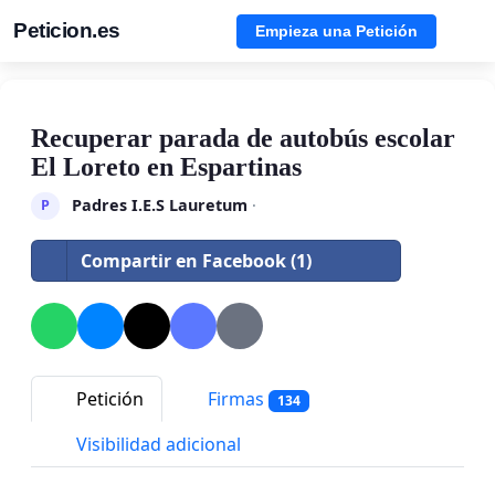
Peticion.es
Empieza una Petición
Recuperar parada de autobús escolar
El Loreto en Espartinas
Padres I.E.S Lauretum
·
P
Compartir en Facebook (1)
Petición
Firmas
134
Visibilidad adicional