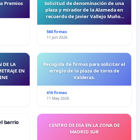
ta Premios
Solicitud de denominación de una
plaza y mirador de la Alameda en
recuerdo de Javier Vallejo Muñoz
“Mazinger”
560 firmas
11 Jun 2026
 DE LA
Recogida de firmas para solicitar el
METRAJE EN
arreglo de la plaza de toros de
INE
Valderas.
416 firmas
11 May 2026
l barrio
CENTRO DE DIA EN LA ZONA DE
MADRID SUR