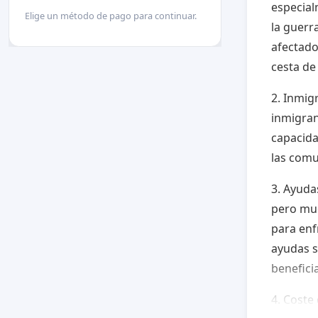
especial
Elige un método de pago para continuar.
la guerr
afectado
cesta de
2. Inmig
inmigran
capacida
las comu
3. Ayuda
pero muc
para enf
ayudas s
benefici
4. Coste 