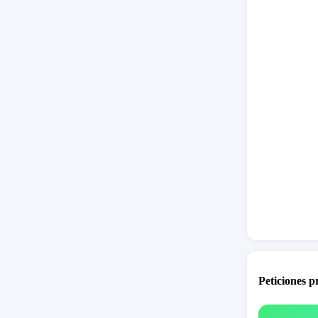
Estos pu
españole
de insati
Peticiones 