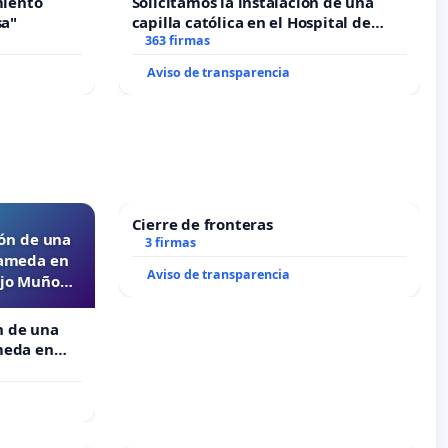
miento
Solicitamos la instalación de una
sa"
capilla católica en el Hospital de
Alcañiz
363 firmas
Aviso de transparencia
Cierre de fronteras
ón de una
3 firmas
lameda en
Aviso de transparencia
ejo Muñoz
n de una
meda en
o Muñoz