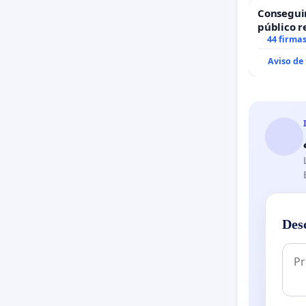
Consegui
público r
todo el a
44 firma
Aviso de
Des