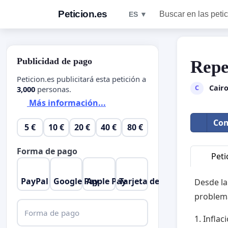
Peticion.es
Buscar en las peti
ES ▼
Publicidad de pago
Repe
Peticion.es publicitará esta petición a
Cair
C
3,000
personas.
Más información...
Com
5 €
10 €
20 €
40 €
80 €
Forma de pago
Peti
PayPal
Google Pay
Apple Pay
Tarjeta de crédito
Desde la
problema
Forma de pago
1. Infla