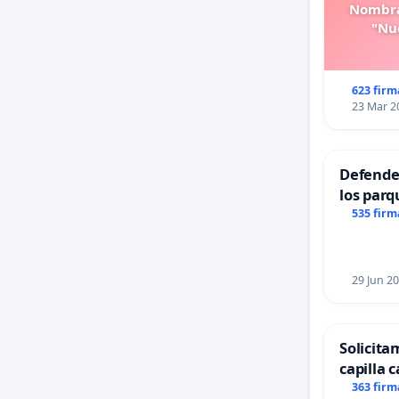
Nombra
"Nue
623 firm
23 Mar 2
Defender
los parq
535 firm
29 Jun 2
Solicita
capilla c
Alcañiz
363 firm