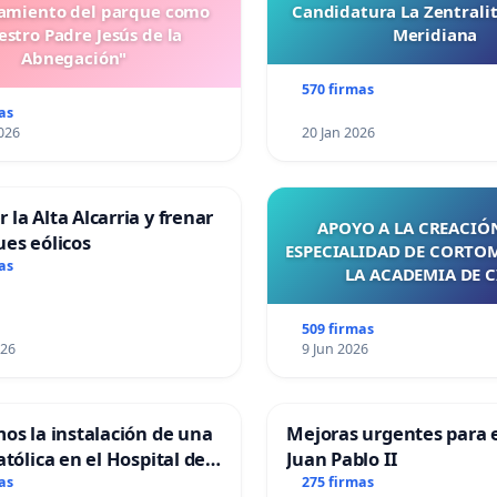
miento del parque como
Candidatura La Zentrali
stro Padre Jesús de la
Meridiana
Abnegación"
570 firmas
as
026
20 Jan 2026
 la Alta Alcarria y frenar
APOYO A LA CREACIÓN
ues eólicos
ESPECIALIDAD DE CORTO
as
LA ACADEMIA DE C
509 firmas
026
9 Jun 2026
mos la instalación de una
Mejoras urgentes para e
atólica en el Hospital de
Juan Pablo II
as
275 firmas