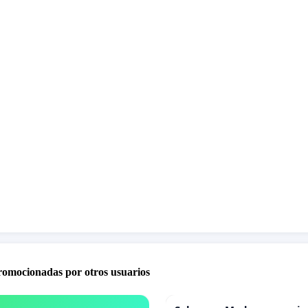
ntos reflejan preocupaciones amplias que muchos
s han expresado en los últimos años, indicando un clima
sfacción con la gestión actual.
promocionadas por otros usuarios