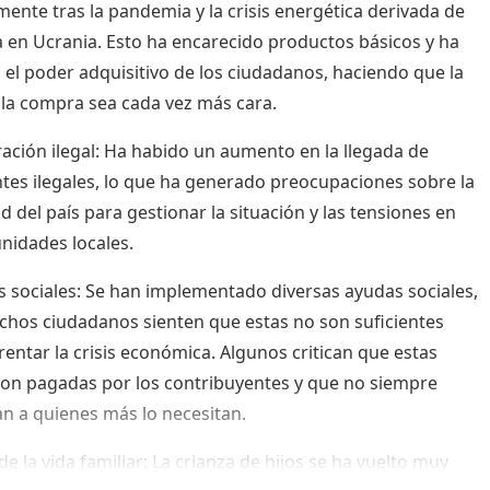
mente tras la pandemia y la crisis energética derivada de
a en Ucrania. Esto ha encarecido productos básicos y ha
 el poder adquisitivo de los ciudadanos, haciendo que la
 la compra sea cada vez más cara.
ración ilegal: Ha habido un aumento en la llegada de
tes ilegales, lo que ha generado preocupaciones sobre la
d del país para gestionar la situación y las tensiones en
nidades locales.
s sociales: Se han implementado diversas ayudas sociales,
hos ciudadanos sienten que estas no son suficientes
rentar la crisis económica. Algunos critican que estas
on pagadas por los contribuyentes y que no siempre
an a quienes más lo necesitan.
de la vida familiar: La crianza de hijos se ha vuelto muy