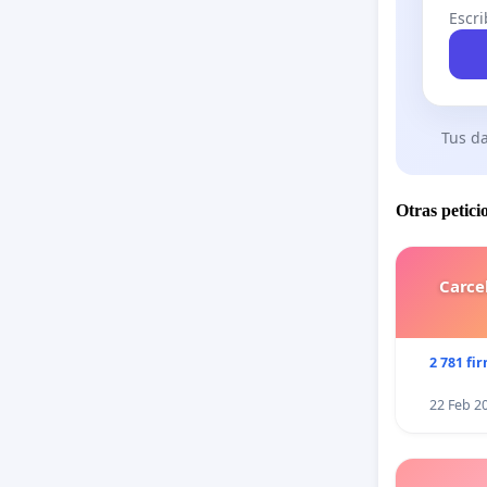
Escri
Tus da
Otras petici
Carce
2 781 fi
22 Feb 2