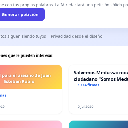
be con tus propias palabras. La IA redactará una petición sólida par
Generar petición
tos siguen siendo tuyos
Privacidad desde el diseño
ones que le pueden interesar
Salvemos Medussa: mo
l para el asesino de Juan
ciudadano "Somos Med
Esteban Rubio
1 114 firmas
rmas
026
5 Jul 2026