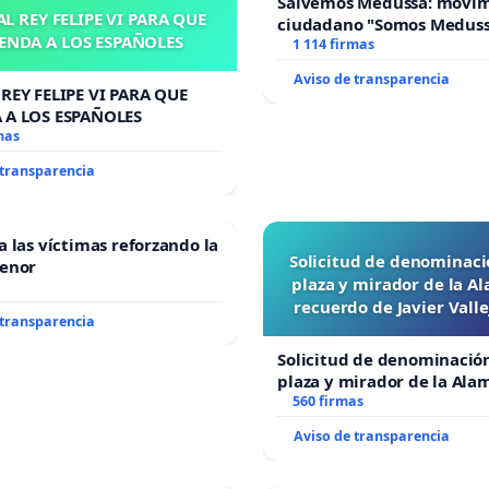
Salvemos Medussa: movi
L REY FELIPE VI PARA QUE
ciudadano "Somos Medus
ENDA A LOS ESPAÑOLES
1 114 firmas
Aviso de transparencia
REY FELIPE VI PARA QUE
 A LOS ESPAÑOLES
mas
 transparencia
a las víctimas reforzando la
Solicitud de denominaci
Menor
plaza y mirador de la A
recuerdo de Javier Vall
 transparencia
“Mazinger”
Solicitud de denominació
plaza y mirador de la Ala
recuerdo de Javier Vallej
560 firmas
“Mazinger”
Aviso de transparencia