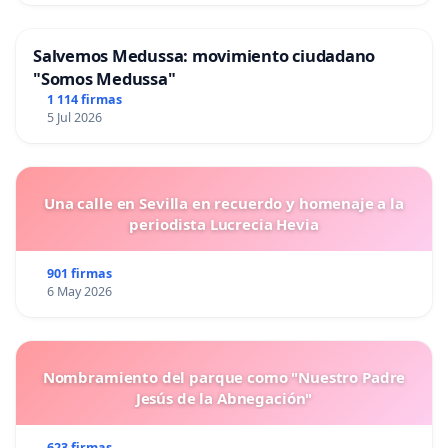
Salvemos Medussa: movimiento ciudadano
"Somos Medussa"
1 114 firmas
5 Jul 2026
Una calle en Sevilla en recuerdo y homenaje a la
periodista Lucrecia Hevia
901 firmas
6 May 2026
Nombramiento del parque como "Nuestro Padre
Jesús de la Abnegación"
623 firmas