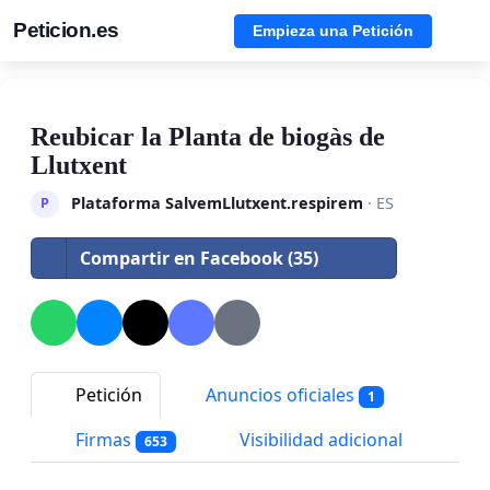
Peticion.es
Empieza una Petición
Reubicar la Planta de biogàs de
Llutxent
Plataforma SalvemLlutxent.respirem
· ES
P
Compartir en Facebook (35)
Petición
Anuncios oficiales
1
Firmas
Visibilidad adicional
653