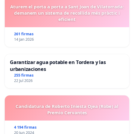
Aturem el porta a porta a Sant Joan de Vilatorrada:
demanem un sistema de recollida més pràctic i
eficient
261 firmas
14 Jan 2026
Garantizar agua potable en Tordera y las
urbanizaciones
255 firmas
22 Jul 2026
Candidatura de Roberto Iniesta Ojea (Robe) al
Premio Cervantes
4 194 firmas
20 Jun 2024