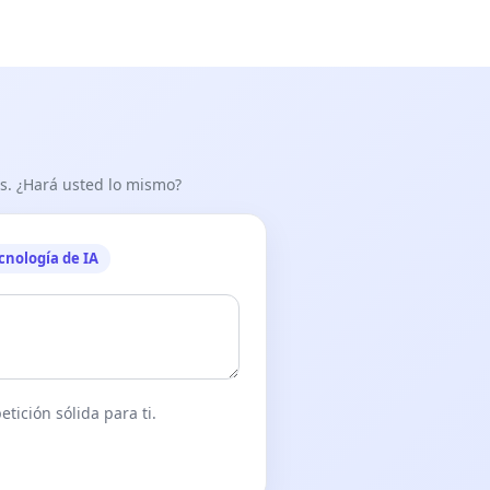
as. ¿Hará usted lo mismo?
cnología de IA
tición sólida para ti.