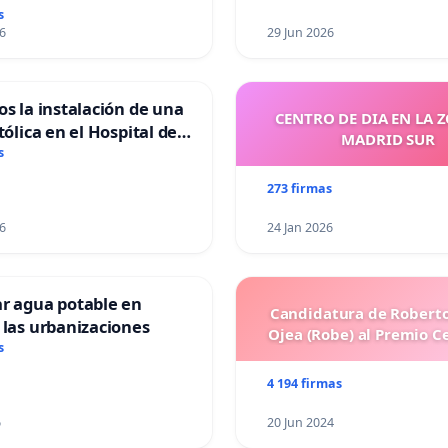
s
6
29 Jun 2026
os la instalación de una
CENTRO DE DIA EN LA 
tólica en el Hospital de
MADRID SUR
s
273 firmas
6
24 Jan 2026
ar agua potable en
Candidatura de Roberto
 las urbanizaciones
Ojea (Robe) al Premio C
s
4 194 firmas
6
20 Jun 2024