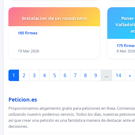
Instalacion de un rocodromo
Poner
Valladol
ac
185 firmas
175 firma
19 Mar 2026
8 Mar 202
1
2
3
4
5
6
7
8
9
...
14
»
Peticion.es
Proporcionamos alojamiento gratis para peticiones en línea. Comienza 
utilizando nuestro poderoso servicio. Todos los días, nuestras petici
así que crear una petición es una fantástica manera de destacar ante e
decisiones.