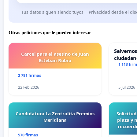
Tus datos siguen siendo tuyos
Privacidad desde el di
Otras peticiones que le pueden interesar
Salvemos
Carcel para el asesino de Juan
ciudadan
Esteban Rubio
1 113 fir
2 781 firmas
22 Feb 2026
5 Jul 2026
Candidatura La Zentralita Premios
Solicitu
Meridiana
plaza y 
recuerdo
570 firmas