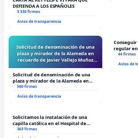
DEFIENDA A LOS ESPAÑOLES
3 330 firmas
Aviso de transparencia
Conseguir 
Solicitud de denominación de una
regular en
plaza y mirador de la Alameda en
44 firmas
recuerdo de Javier Vallejo Muñoz
Aviso de 
“Mazinger”
Solicitud de denominación de una
plaza y mirador de la Alameda en
recuerdo de Javier Vallejo Muñoz
560 firmas
“Mazinger”
Aviso de transparencia
Solicitamos la instalación de una
capilla católica en el Hospital de
Alcañiz
363 firmas