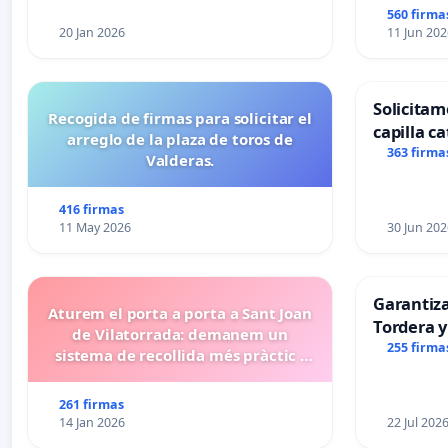
560 firma
20 Jan 2026
11 Jun 202
Solicitam
Recogida de firmas para solicitar el
capilla ca
arreglo de la plaza de toros de
Alcañiz
363 firma
Valderas.
416 firmas
11 May 2026
30 Jun 202
Garantiz
Aturem el porta a porta a Sant Joan
Tordera y
de Vilatorrada: demanem un
255 firma
sistema de recollida més pràctic i
eficient
261 firmas
14 Jan 2026
22 Jul 202