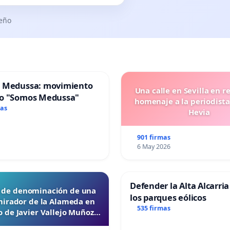
seño
 Medussa: movimiento
Una calle en Sevilla en r
o "Somos Medussa"
homenaje a la periodista
mas
Hevia
901 firmas
6 May 2026
Defender la Alta Alcarria
d de denominación de una
los parques eólicos
mirador de la Alameda en
535 firmas
 de Javier Vallejo Muñoz
“Mazinger”