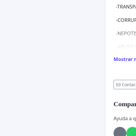
-TRANSPA
-CORRU
-NEPOT
-ABUSO
Mostrar 
-INCUM
-EXTOR
Contac
-ENTRE O
Compart
Ayuda a q