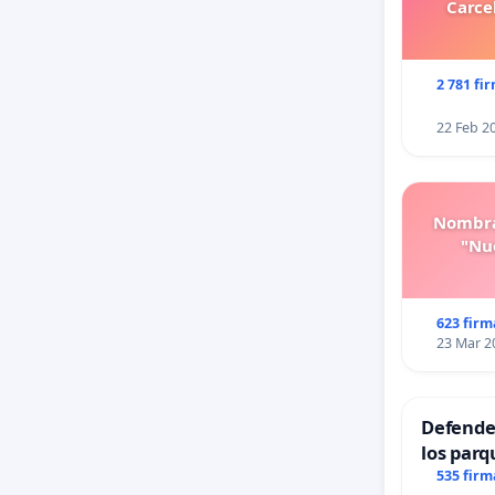
Carce
2 781 fi
22 Feb 2
Nombra
"Nue
623 firm
23 Mar 2
Defender
los parq
535 firm