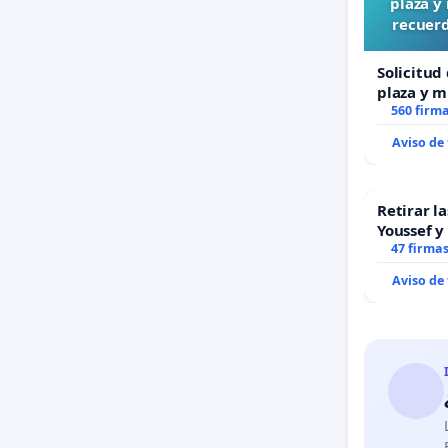
plaza y
recuerd
Solicitud
plaza y m
recuerdo 
560 firm
“Mazinge
Aviso de
Retirar l
Youssef y
47 firma
Aviso de