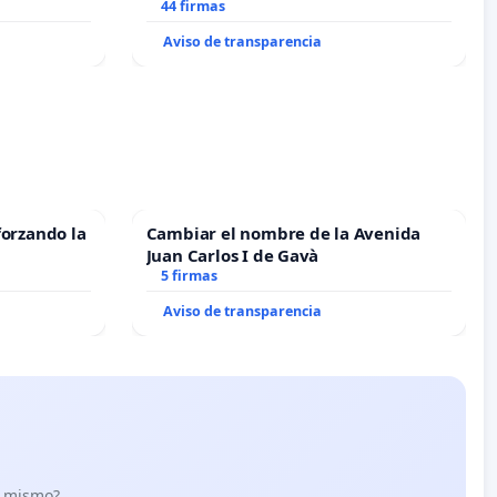
todo el año
44 firmas
Aviso de transparencia
forzando la
Cambiar el nombre de la Avenida
Juan Carlos I de Gavà
5 firmas
Aviso de transparencia
lo mismo?