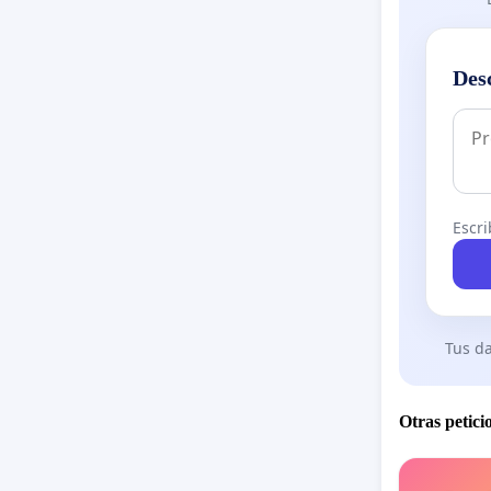
Des
Escri
Tus da
Otras petici