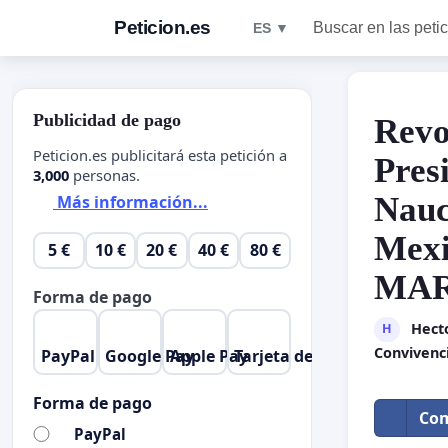
Peticion.es
Buscar en las peti
ES ▼
Publicidad de pago
Revo
Peticion.es publicitará esta petición a
Pres
3,000
personas.
Nauc
Más información...
Mex
5 €
10 €
20 €
40 €
80 €
MAR
Forma de pago
Hect
H
Convivenc
PayPal
Google Pay
Apple Pay
Tarjeta de crédito
Forma de pago
Com
PayPal