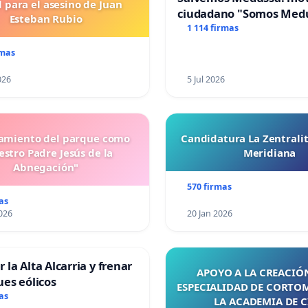
l para el asesino de Juan
ciudadano "Somos Med
Esteban Rubio
1 114 firmas
rmas
026
5 Jul 2026
miento del parque como
Candidatura La Zentrali
stro Padre Jesús de la
Meridiana
Abnegación"
570 firmas
as
026
20 Jan 2026
 la Alta Alcarria y frenar
APOYO A LA CREACIÓN
ues eólicos
ESPECIALIDAD DE CORTO
as
LA ACADEMIA DE C