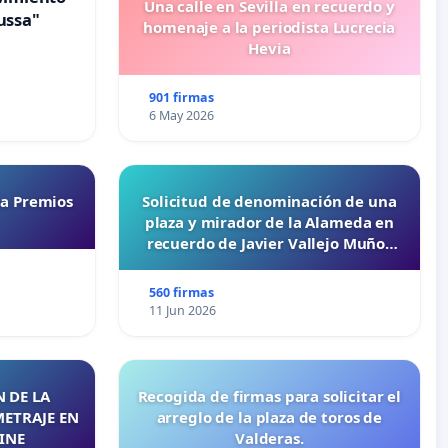
Una calle en Sevilla en recuerdo y
ussa"
homenaje a la periodista Lucrecia
Hevia
901 firmas
6 May 2026
ta Premios
Solicitud de denominación de una
plaza y mirador de la Alameda en
recuerdo de Javier Vallejo Muñoz
“Mazinger”
560 firmas
11 Jun 2026
 DE LA
Recogida de firmas para solicitar el
METRAJE EN
arreglo de la plaza de toros de
INE
Valderas.