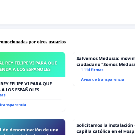
promocionadas por otros usuarios
Salvemos Medussa: movi
L REY FELIPE VI PARA QUE
ciudadano "Somos Medus
ENDA A LOS ESPAÑOLES
1 114 firmas
Aviso de transparencia
REY FELIPE VI PARA QUE
 A LOS ESPAÑOLES
mas
 transparencia
Solicitamos la instalación
ud de denominación de una
capilla católica en el Hosp