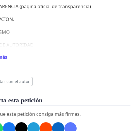
RENCIA (pagina oficial de transparencia)
PCION.
ISMO
 DE AUTORIDAD
más
PLIMIENTOS Y ENGAÑOS DE PROMESAS DE CAMPAÑA
SION
tar con el autor
TROS ...
a esta petición
ue esta petición consiga más firmas.