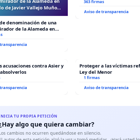
 mirador de la Alameda en
Alcañiz
363 firmas
o de Javier Vallejo Muñoz
Aviso de transparencia
“Mazinger”
 de denominación de una
irador de la Alameda en
de Javier Vallejo Muñoz
as
r”
 transparencia
as acusaciones contra Asier y
Proteger a las víctimas re
 absolverlos
Ley del Menor
s
1 firmas
 transparencia
Aviso de transparencia
INICIA TU PROPIA PETICIÓN
¿Hay algo que quiera cambiar?
Los cambios no ocurren quedándose en silencio.
El autor de esta petición alzó la voz y tomó medidas. ¿Hará usted 