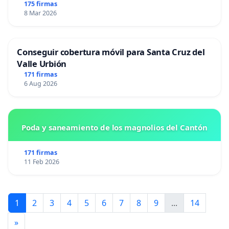
175 firmas
8 Mar 2026
Conseguir cobertura móvil para Santa Cruz del
Valle Urbión
171 firmas
6 Aug 2026
Poda y saneamiento de los magnolios del Cantón
171 firmas
11 Feb 2026
1
2
3
4
5
6
7
8
9
...
14
»