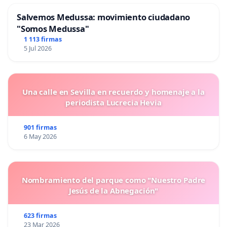
Salvemos Medussa: movimiento ciudadano
"Somos Medussa"
1 113 firmas
5 Jul 2026
Una calle en Sevilla en recuerdo y homenaje a la
periodista Lucrecia Hevia
901 firmas
6 May 2026
Nombramiento del parque como "Nuestro Padre
Jesús de la Abnegación"
623 firmas
23 Mar 2026