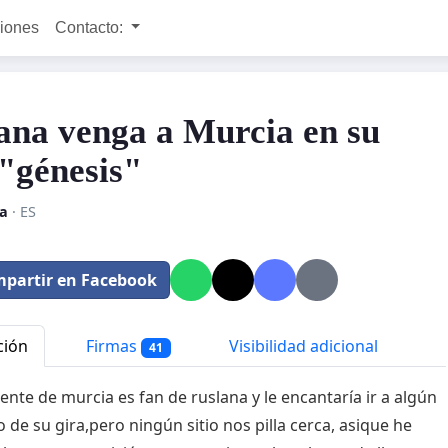
ciones
Contacto:
ana venga a Murcia en su
 "génesis"
a
· ES
partir en Facebook
ción
Firmas
Visibilidad adicional
41
nte de murcia es fan de ruslana y le encantaría ir a algún
o de su gira,pero ningún sitio nos pilla cerca, asique he