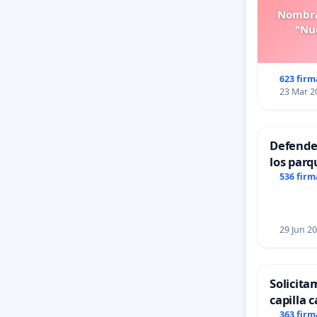
Nombra
"Nue
623 firm
23 Mar 2
Defender
los parq
536 firm
29 Jun 2
Solicita
capilla c
Alcañiz
363 firm