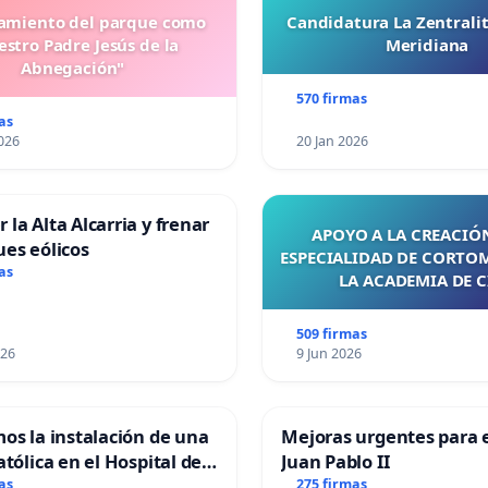
miento del parque como
Candidatura La Zentrali
stro Padre Jesús de la
Meridiana
Abnegación"
570 firmas
as
026
20 Jan 2026
 la Alta Alcarria y frenar
APOYO A LA CREACIÓN
ues eólicos
ESPECIALIDAD DE CORTO
as
LA ACADEMIA DE C
509 firmas
026
9 Jun 2026
mos la instalación de una
Mejoras urgentes para e
atólica en el Hospital de
Juan Pablo II
as
275 firmas