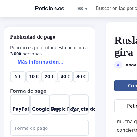
Peticion.es
Buscar en las peti
ES ▼
Publicidad de pago
Rusl
Peticion.es publicitará esta petición a
gira
3,000
personas.
Más información...
anaa
a
5 €
10 €
20 €
40 €
80 €
Com
Forma de pago
Peti
PayPal
Google Pay
Apple Pay
Tarjeta de crédito
mucha ge
Forma de pago
conciert