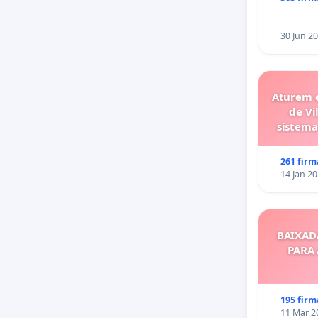
30 Jun 2
Aturem e
de V
sistema
261 firm
14 Jan 2
BAIXAD
PARA
195 firm
11 Mar 2