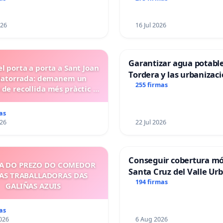
026
16 Jul 2026
Garantizar agua potabl
l porta a porta a Sant Joan
Tordera y las urbanizac
ilatorrada: demanem un
255 firmas
 de recollida més pràctic i
eficient
as
026
22 Jul 2026
Conseguir cobertura mó
A DO PREZO DO COMEDOR
Santa Cruz del Valle Ur
 AS TRABALLADORAS DAS
194 firmas
GALIÑAS AZUIS
as
026
6 Aug 2026