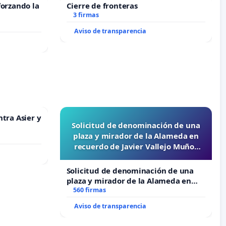
forzando la
Cierre de fronteras
3 firmas
Aviso de transparencia
ntra Asier y
Solicitud de denominación de una
plaza y mirador de la Alameda en
recuerdo de Javier Vallejo Muñoz
“Mazinger”
Solicitud de denominación de una
plaza y mirador de la Alameda en
recuerdo de Javier Vallejo Muñoz
560 firmas
“Mazinger”
Aviso de transparencia