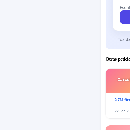
Escri
Tus da
Otras petici
Carce
2 781 fi
22 Feb 2