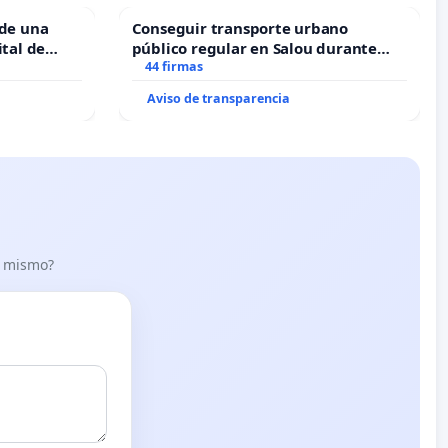
 de una
Conseguir transporte urbano
ital de
público regular en Salou durante
todo el año
44 firmas
Aviso de transparencia
lo mismo?