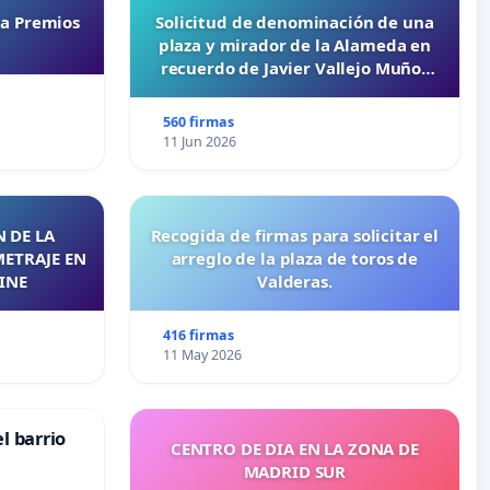
ta Premios
Solicitud de denominación de una
plaza y mirador de la Alameda en
recuerdo de Javier Vallejo Muñoz
“Mazinger”
560 firmas
11 Jun 2026
 DE LA
Recogida de firmas para solicitar el
METRAJE EN
arreglo de la plaza de toros de
INE
Valderas.
416 firmas
11 May 2026
l barrio
CENTRO DE DIA EN LA ZONA DE
MADRID SUR