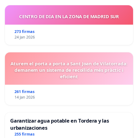
CENTRO DE DIA EN LA ZONA DE MADRID SUR
273 firmas
24 Jan 2026
Aturem el porta a porta a Sant Joan de Vilatorrada:
demanem un sistema de recollida més pràctic i
eficient
261 firmas
14 Jan 2026
Garantizar agua potable en Tordera y las
urbanizaciones
255 firmas