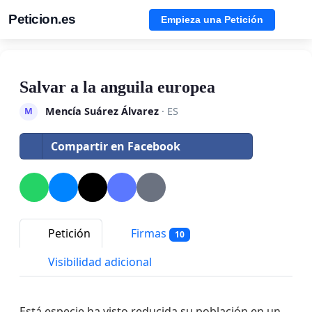
Peticion.es
Empieza una Petición
Salvar a la anguila europea
Mencía Suárez Álvarez
· ES
M
Compartir en Facebook
Petición
Firmas
10
Visibilidad adicional
Está especie ha visto reducida su población en un