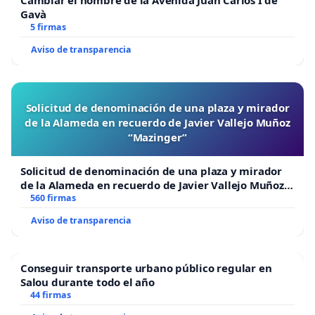
Cambiar el nombre de la Avenida Juan Carlos I de
Gavà
5 firmas
Aviso de transparencia
Solicitud de denominación de una plaza y mirador
de la Alameda en recuerdo de Javier Vallejo Muñoz
“Mazinger”
Solicitud de denominación de una plaza y mirador
de la Alameda en recuerdo de Javier Vallejo Muñoz
“Mazinger”
560 firmas
Aviso de transparencia
Conseguir transporte urbano público regular en
Salou durante todo el año
44 firmas