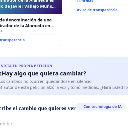
todo el año
44 firmas
o de Javier Vallejo Muñoz
Aviso de transparencia
“Mazinger”
 de denominación de una
irador de la Alameda en
de Javier Vallejo Muñoz
as
r”
 transparencia
INICIA TU PROPIA PETICIÓN
¿Hay algo que quiera cambiar?
Los cambios no ocurren quedándose en silencio.
El autor de esta petición alzó la voz y tomó medidas. ¿Hará usted 
Con tecnología de IA
cribe el cambio que quieres ver