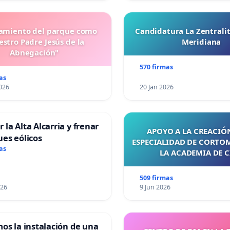
miento del parque como
Candidatura La Zentrali
stro Padre Jesús de la
Meridiana
Abnegación"
570 firmas
as
026
20 Jan 2026
 la Alta Alcarria y frenar
APOYO A LA CREACIÓN
ues eólicos
ESPECIALIDAD DE CORTO
as
LA ACADEMIA DE C
509 firmas
026
9 Jun 2026
mos la instalación de una