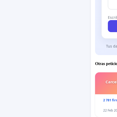
Escri
Tus da
Otras petici
Carce
2 781 fi
22 Feb 2