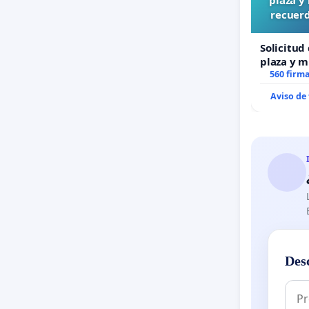
recuerd
Solicitud
plaza y m
recuerdo 
560 firm
“Mazinge
Aviso de
Des