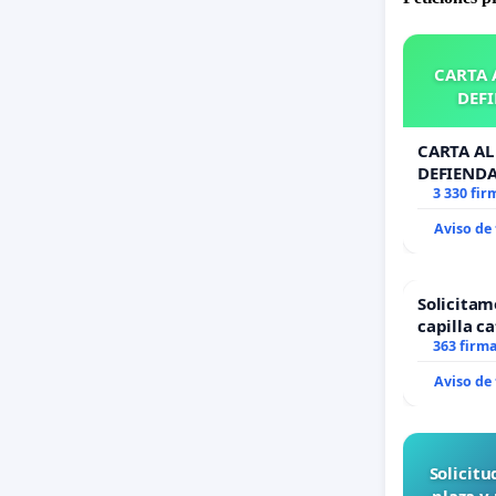
CARTA A
DEFI
CARTA AL 
DEFIENDA
3 330 fir
Aviso de
Solicitam
capilla ca
Alcañiz
363 firm
Aviso de
Solicit
plaza y