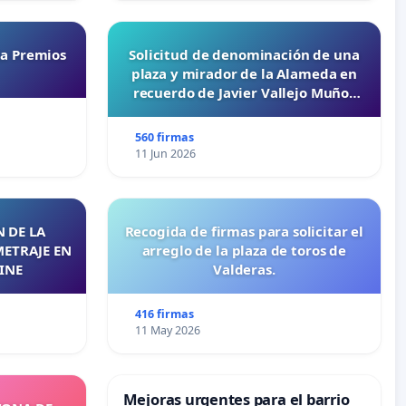
ta Premios
Solicitud de denominación de una
plaza y mirador de la Alameda en
recuerdo de Javier Vallejo Muñoz
“Mazinger”
560 firmas
11 Jun 2026
 DE LA
Recogida de firmas para solicitar el
METRAJE EN
arreglo de la plaza de toros de
INE
Valderas.
416 firmas
11 May 2026
Mejoras urgentes para el barrio