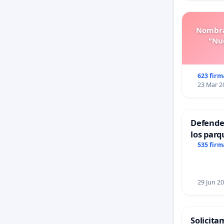
Nombra
"Nue
623 firm
23 Mar 2
Defender
los parq
535 firm
29 Jun 2
Solicita