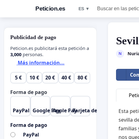
Peticion.es
Buscar en las peti
ES ▼
Publicidad de pago
Sevil
Peticion.es publicitará esta petición a
Nuri
N
3,000
personas.
Más información...
Com
5 €
10 €
20 €
40 €
80 €
Forma de pago
Peti
PayPal
Google Pay
Apple Pay
Tarjeta de crédito
Esta pet
sevilla 
Forma de pago
familias
PayPal
nos qued