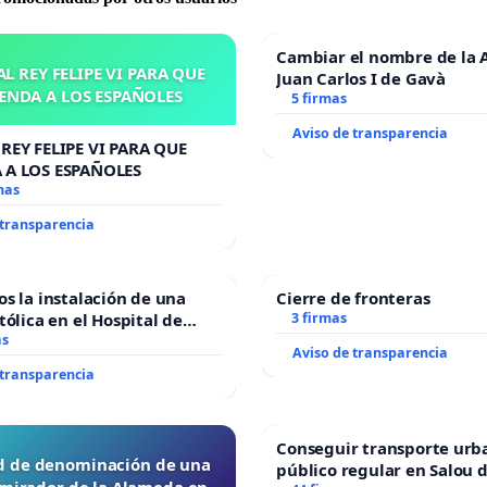
Cambiar el nombre de la 
L REY FELIPE VI PARA QUE
Juan Carlos I de Gavà
ENDA A LOS ESPAÑOLES
5 firmas
Aviso de transparencia
REY FELIPE VI PARA QUE
 A LOS ESPAÑOLES
mas
 transparencia
os la instalación de una
Cierre de fronteras
tólica en el Hospital de
3 firmas
as
Aviso de transparencia
 transparencia
Conseguir transporte urb
ud de denominación de una
público regular en Salou 
 mirador de la Alameda en