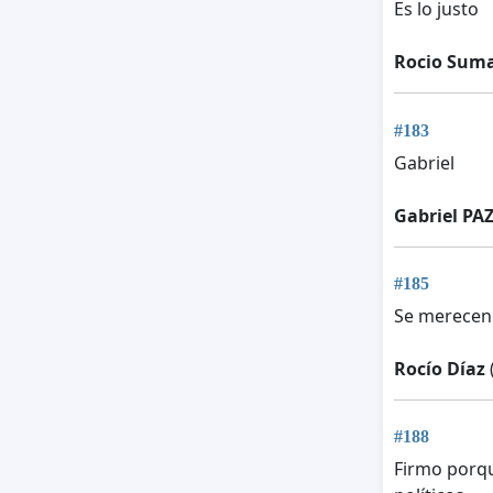
Es lo justo
Rocio Suma
#183
Gabriel
Gabriel PA
#185
Se merecen 
Rocío Díaz
#188
Firmo porqu