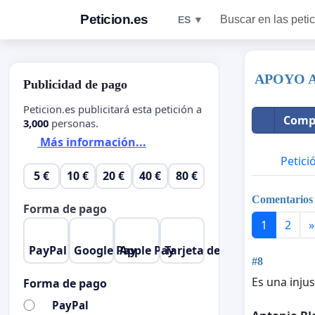
Peticion.es
Buscar en las peti
ES ▼
APOYO A
Publicidad de pago
Peticion.es publicitará esta petición a
Compa
3,000
personas.
Más información...
Petici
5 €
10 €
20 €
40 €
80 €
Comentarios
Forma de pago
1
2
»
PayPal
Google Pay
Apple Pay
Tarjeta de crédito
#8
Es una injus
Forma de pago
PayPal