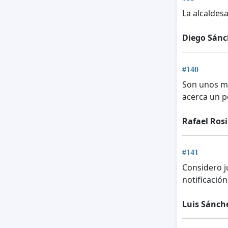
La alcaldes
Diego Sánc
#140
Son unos ma
acerca un p
Rafael Ros
#141
Considero j
notificació
Luis Sánch