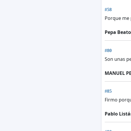
#58
Porque me p
Pepa Beato
#80
Son unas pe
MANUEL PE
#85
Firmo porqu
Pablo List