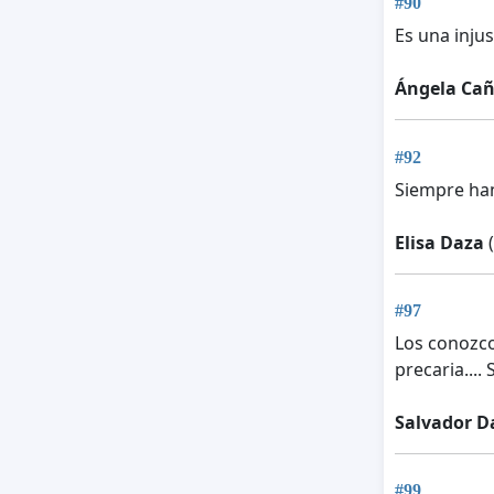
#90
Es una injus
Ángela Ca
#92
Siempre han
Elisa Daza
(
#97
Los conozco
precaria.... 
Salvador D
#99