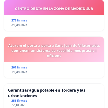
CENTRO DE DIA EN LA ZONA DE MADRID SUR
273 firmas
24 Jan 2026
Aturem el porta a porta a Sant Joan de Vilatorrada:
demanem un sistema de recollida més pràctic i
eficient
261 firmas
14 Jan 2026
Garantizar agua potable en Tordera y las
urbanizaciones
255 firmas
22 Jul 2026