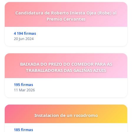
Candidatura de Roberto Iniesta Ojea (Robe) al
Premio Cervantes
4 194 firmas
20 Jun 2024
BAIXADA DO PREZO DO COMEDOR PARA AS
TRABALLADORAS DAS GALIÑAS AZUIS
195 firmas
11 Mar 2026
Instalacion de un rocodromo
185 firmas