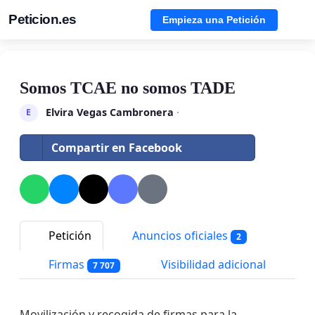
Peticion.es
Empieza una Petición
Somos TCAE no somos TADE
Elvira Vegas Cambronera
·
E
Compartir en Facebook
Petición
Anuncios oficiales
2
Firmas
Visibilidad adicional
7 707
Movilización y recogida de firmas para la