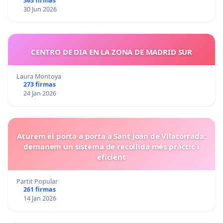
363 firmas
30 Jun 2026
CENTRO DE DIA EN LA ZONA DE MADRID SUR
Laura Montoya
273 firmas
24 Jan 2026
Aturem el porta a porta a Sant Joan de Vilatorrada:
demanem un sistema de recollida més pràctic i
eficient
Partit Popular
261 firmas
14 Jan 2026