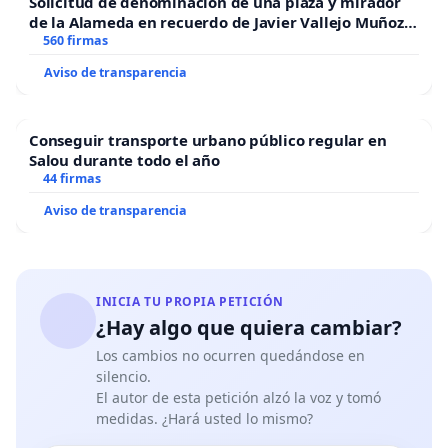
Solicitud de denominación de una plaza y mirador
de la Alameda en recuerdo de Javier Vallejo Muñoz
“Mazinger”
560 firmas
Aviso de transparencia
Conseguir transporte urbano público regular en
Salou durante todo el año
44 firmas
Aviso de transparencia
INICIA TU PROPIA PETICIÓN
¿Hay algo que quiera cambiar?
Los cambios no ocurren quedándose en
silencio.
El autor de esta petición alzó la voz y tomó
medidas. ¿Hará usted lo mismo?