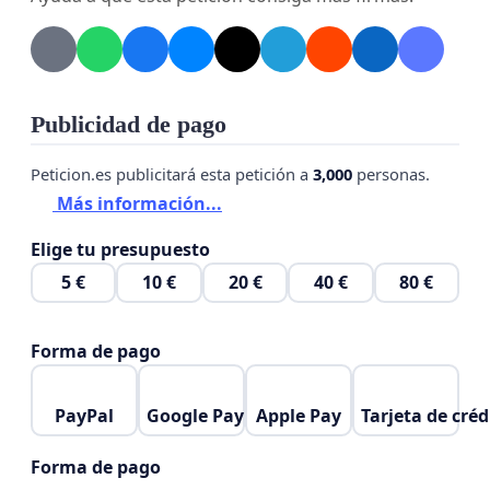
conseguido que se solucione el problema con las
cabras salvajes.
Ayúdanos a mejorar la urbanización!
Publicidad de pago
Peticion.es publicitará esta petición a
3,000
personas.
Más información...
Elige tu presupuesto
5 €
10 €
20 €
40 €
80 €
Forma de pago
PayPal
Google Pay
Apple Pay
Tarjeta de créd
Forma de pago