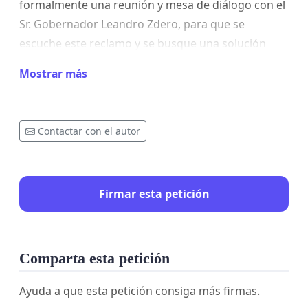
formalmente una reunión y mesa de diálogo con el
Sr. Gobernador Leandro Zdero, para que se
escuche este reclamo y se busque una solución
justa y pacífica.
Mostrar más
¿Por qué pedimos tu firma?
Porque una sola voz puede no ser escuchada, pero
un pueblo unido sí. Tu firma ayuda a que este
Contactar con el autor
pedido llegue a las autoridades y que esta situación
no pase desapercibida.
Firmar esta petición
Pedimos a todos los vecinos que difundan este
mensaje y acompañen el pedido.
La unión de la comunidad puede marcar la
Comparta esta petición
diferencia.
Ayuda a que esta petición consiga más firmas.