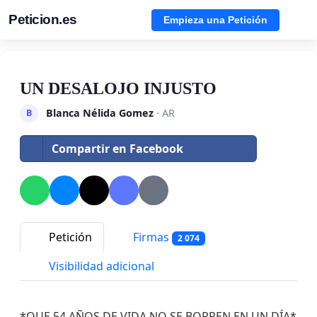
Peticion.es
Empieza una Petición
UN DESALOJO INJUSTO
Blanca Nélida Gomez
· AR
B
Compartir en Facebook
Petición
Firmas
2 074
Visibilidad adicional
*QUE 54 AÑOS DE VIDA NO SE BORREN EN UN DÍA*