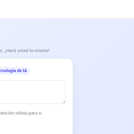
as. ¿Hará usted lo mismo?
cnología de IA
tición sólida para ti.