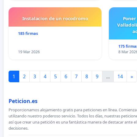
Instalacion de un rocodromo
Poner
Valladol
ac
185 firmas
175 firma
19 Mar 2026
8 Mar 202
1
2
3
4
5
6
7
8
9
...
14
»
Peticion.es
Proporcionamos alojamiento gratis para peticiones en línea. Comienza 
utilizando nuestro poderoso servicio. Todos los días, nuestras petici
así que crear una petición es una fantástica manera de destacar ante e
decisiones.