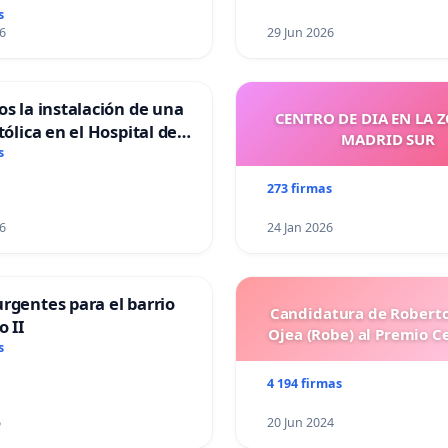
s
6
29 Jun 2026
os la instalación de una
CENTRO DE DIA EN LA 
tólica en el Hospital de
MADRID SUR
s
273 firmas
6
24 Jan 2026
rgentes para el barrio
Candidatura de Roberto
o II
Ojea (Robe) al Premio C
s
4 194 firmas
6
20 Jun 2024