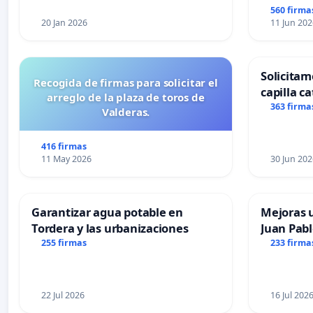
560 firma
20 Jan 2026
11 Jun 202
Solicitam
Recogida de firmas para solicitar el
capilla ca
arreglo de la plaza de toros de
Alcañiz
363 firma
Valderas.
416 firmas
11 May 2026
30 Jun 202
Garantizar agua potable en
Mejoras u
Tordera y las urbanizaciones
Juan Pabl
255 firmas
233 firma
22 Jul 2026
16 Jul 202