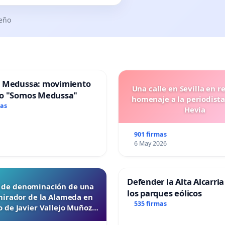
seño
 Medussa: movimiento
Una calle en Sevilla en r
o "Somos Medussa"
homenaje a la periodista
mas
Hevia
901 firmas
6 May 2026
Defender la Alta Alcarria
d de denominación de una
los parques eólicos
mirador de la Alameda en
535 firmas
 de Javier Vallejo Muñoz
“Mazinger”