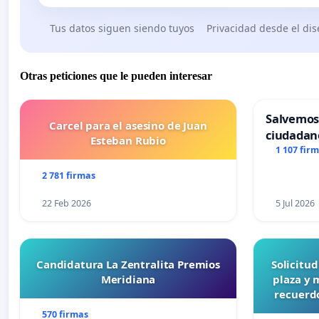
Tus datos siguen siendo tuyos
Privacidad desde el di
Otras peticiones que le pueden interesar
Salvemos
Carcel para el asesino de Juan
ciudadan
Esteban Rubio
1 107 fir
2 781 firmas
22 Feb 2026
5 Jul 2026
Candidatura La Zentralita Premios
Solicitu
Meridiana
plaza y 
recuerdo
570 firmas