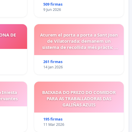
509 firmas
9 Jun 2026
ZONA DE
Aturem el porta a porta a Sant Joan
de Vilatorrada: demanem un
sistema de recollida més pràctic i
eficient
261 firmas
14 Jan 2026
 Iniesta
BAIXADA DO PREZO DO COMEDOR
ervantes
PARA AS TRABALLADORAS DAS
GALIÑAS AZUIS
195 firmas
11 Mar 2026