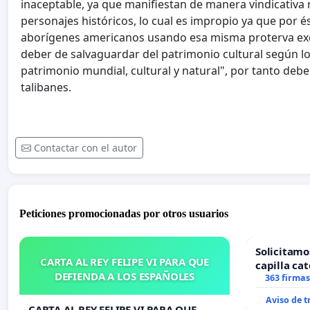
inaceptable, ya que manifiestan de manera vindicativa 
personajes históricos, lo cual es impropio ya que por
aborígenes americanos usando esa misma proterva excu
deber de salvaguardar del patrimonio cultural según lo
patrimonio mundial, cultural y natural", por tanto de
talibanes.
Contactar con el autor
Peticiones promocionadas por otros usuarios
Solicitamo
CARTA AL REY FELIPE VI PARA QUE
capilla cat
DEFIENDA A LOS ESPAÑOLES
Alcañiz
363 firmas
Aviso de 
CARTA AL REY FELIPE VI PARA QUE