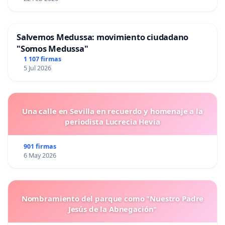
Salvemos Medussa: movimiento ciudadano
"Somos Medussa"
1 107 firmas
5 Jul 2026
Una calle en Sevilla en recuerdo y homenaje a la
periodista Lucrecia Hevia
901 firmas
6 May 2026
Nombramiento del parque como "Nuestro Padre
Jesús de la Abnegación"