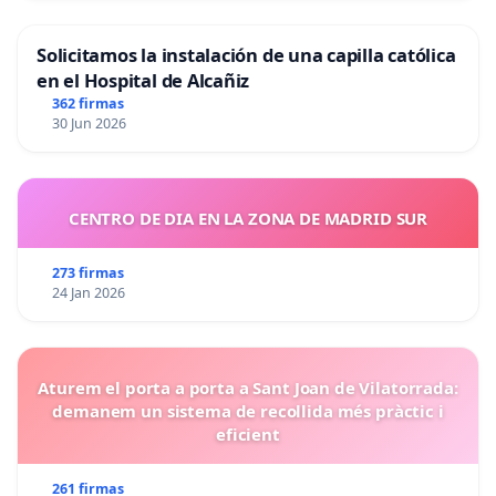
Solicitamos la instalación de una capilla católica
en el Hospital de Alcañiz
362 firmas
30 Jun 2026
CENTRO DE DIA EN LA ZONA DE MADRID SUR
273 firmas
24 Jan 2026
Aturem el porta a porta a Sant Joan de Vilatorrada:
demanem un sistema de recollida més pràctic i
eficient
261 firmas