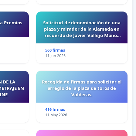
ta Premios
Solicitud de denominación de una
plaza y mirador de la Alameda en
recuerdo de Javier Vallejo Muñoz
“Mazinger”
560 firmas
11 Jun 2026
 DE LA
Recogida de firmas para solicitar el
METRAJE EN
arreglo de la plaza de toros de
INE
Valderas.
416 firmas
11 May 2026