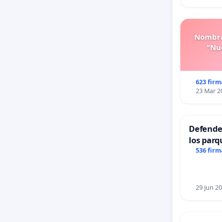
Nombra
"Nue
623 firm
23 Mar 2
Defender
los parq
536 firm
29 Jun 2