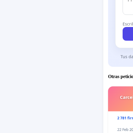
Escri
Tus da
Otras petici
Carce
2 781 fi
22 Feb 2