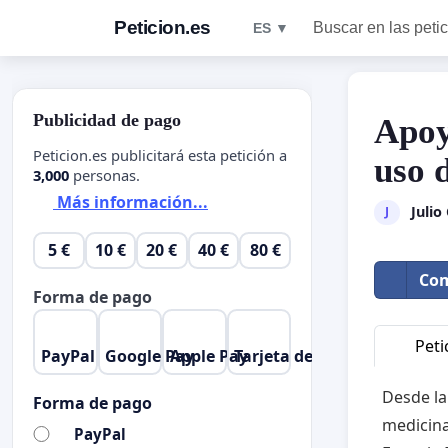
Peticion.es
Buscar en las peti
ES ▼
Publicidad de pago
Apoy
Peticion.es publicitará esta petición a
uso 
3,000
personas.
Más información...
Julio
J
5 €
10 €
20 €
40 €
80 €
Com
Forma de pago
Peti
PayPal
Google Pay
Apple Pay
Tarjeta de crédito
Desde la
Forma de pago
medicina
PayPal