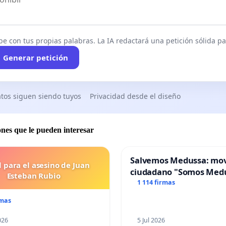
be con tus propias palabras. La IA redactará una petición sólida par
Generar petición
tos siguen siendo tuyos
Privacidad desde el diseño
ones que le pueden interesar
Salvemos Medussa: mo
l para el asesino de Juan
ciudadano "Somos Med
Esteban Rubio
1 114 firmas
rmas
026
5 Jul 2026