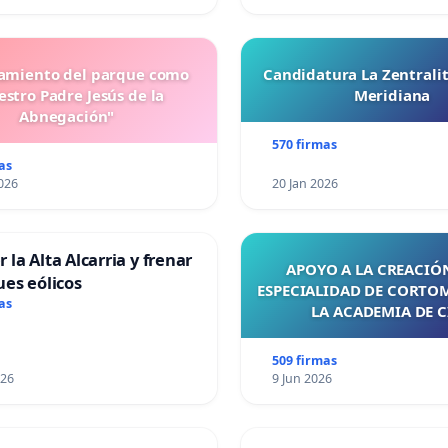
miento del parque como
Candidatura La Zentrali
stro Padre Jesús de la
Meridiana
Abnegación"
570 firmas
as
026
20 Jan 2026
 la Alta Alcarria y frenar
APOYO A LA CREACIÓN
ues eólicos
ESPECIALIDAD DE CORTO
as
LA ACADEMIA DE C
509 firmas
026
9 Jun 2026