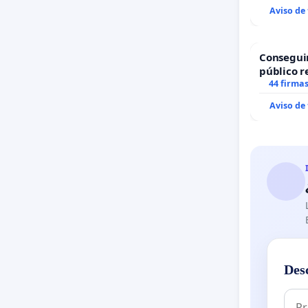
Aviso de
Consegui
público r
todo el a
44 firma
Aviso de
Des