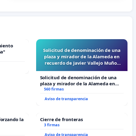
miento
Solicitud de denominación de una
sa"
plaza y mirador de la Alameda en
recuerdo de Javier Vallejo Muñoz
“Mazinger”
Solicitud de denominación de una
plaza y mirador de la Alameda en
recuerdo de Javier Vallejo Muñoz
560 firmas
“Mazinger”
Aviso de transparencia
forzando la
Cierre de fronteras
3 firmas
Aviso de transparencia