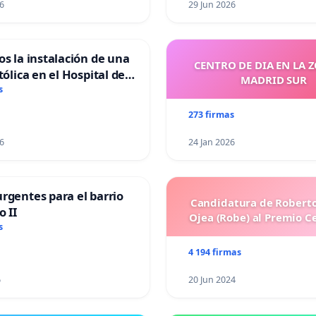
6
29 Jun 2026
os la instalación de una
CENTRO DE DIA EN LA 
tólica en el Hospital de
MADRID SUR
s
273 firmas
6
24 Jan 2026
rgentes para el barrio
Candidatura de Roberto
o II
Ojea (Robe) al Premio C
s
4 194 firmas
6
20 Jun 2024