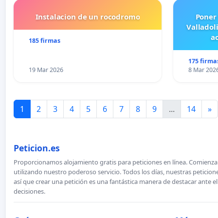
Instalacion de un rocodromo
Poner
Valladol
ac
185 firmas
175 firma
19 Mar 2026
8 Mar 202
1
2
3
4
5
6
7
8
9
...
14
»
Peticion.es
Proporcionamos alojamiento gratis para peticiones en línea. Comienza 
utilizando nuestro poderoso servicio. Todos los días, nuestras petici
así que crear una petición es una fantástica manera de destacar ante e
decisiones.