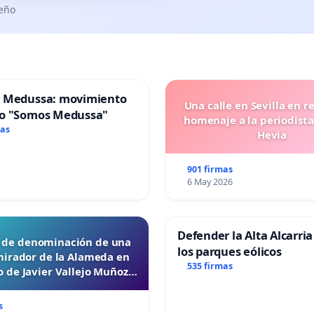
seño
 Medussa: movimiento
Una calle en Sevilla en r
o "Somos Medussa"
homenaje a la periodista
mas
Hevia
901 firmas
6 May 2026
Defender la Alta Alcarria
d de denominación de una
los parques eólicos
mirador de la Alameda en
535 firmas
 de Javier Vallejo Muñoz
“Mazinger”
s