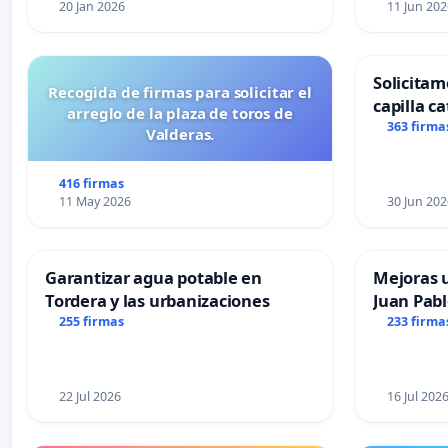
20 Jan 2026
11 Jun 202
Solicitam
Recogida de firmas para solicitar el
capilla ca
arreglo de la plaza de toros de
Alcañiz
363 firma
Valderas.
416 firmas
11 May 2026
30 Jun 202
Garantizar agua potable en
Mejoras u
Tordera y las urbanizaciones
Juan Pabl
255 firmas
233 firma
22 Jul 2026
16 Jul 202