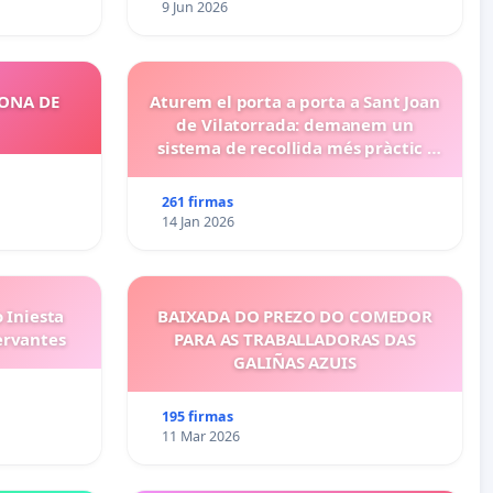
9 Jun 2026
ZONA DE
Aturem el porta a porta a Sant Joan
de Vilatorrada: demanem un
sistema de recollida més pràctic i
eficient
261 firmas
14 Jan 2026
 Iniesta
BAIXADA DO PREZO DO COMEDOR
ervantes
PARA AS TRABALLADORAS DAS
GALIÑAS AZUIS
195 firmas
11 Mar 2026