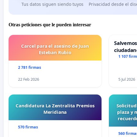
Tus datos siguen siendo tuyos
Privacidad desde el di
Otras peticiones que le pueden interesar
Salvemos
Carcel para el asesino de Juan
ciudadan
Esteban Rubio
1 107 fir
2 781 firmas
22 Feb 2026
5 Jul 2026
Candidatura La Zentralita Premios
Solicitu
Meridiana
plaza y 
recuerdo
570 firmas
560 firma