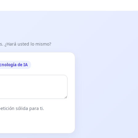
as. ¿Hará usted lo mismo?
cnología de IA
tición sólida para ti.