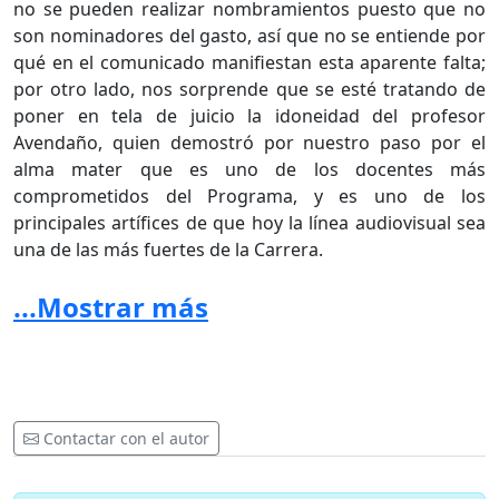
no se pueden realizar nombramientos puesto que no
son nominadores del gasto, así que no se entiende por
qué en el comunicado manifiestan esta aparente falta;
por otro lado, nos sorprende que se esté tratando de
poner en tela de juicio la idoneidad del profesor
Avendaño, quien demostró por nuestro paso por el
alma mater que es uno de los docentes más
comprometidos del Programa, y es uno de los
principales artífices de que hoy la línea audiovisual sea
una de las más fuertes de la Carrera.
3. Otro punto es el que hace referencia al
...Mostrar más
desconocimiento en el proceso de Acreditación de Alta
Calidad. Nuevamente en este punto, como egresados
del programa no damos base para estos argumentos,
vimos como los firmantes del comunicado estuvieron
participando activamente en las reuniones de trabajo
Contactar con el autor
para dicho proceso y en la sustentación ante los pares
académicos en el mes de septiembre del año anterior;