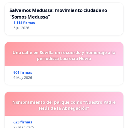
Salvemos Medussa: movimiento ciudadano
"Somos Medussa"
1 114 firmas
5 Jul 2026
Una calle en Sevilla en recuerdo y homenaje a la
periodista Lucrecia Hevia
901 firmas
6 May 2026
Nombramiento del parque como "Nuestro Padre
Jesús de la Abnegación"
623 firmas
23 Mar 2026