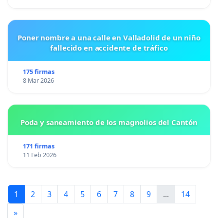
Poner nombre a una calle en Valladolid de un niño
fallecido en accidente de tráfico
175 firmas
8 Mar 2026
Poda y saneamiento de los magnolios del Cantón
171 firmas
11 Feb 2026
1
2
3
4
5
6
7
8
9
...
14
»